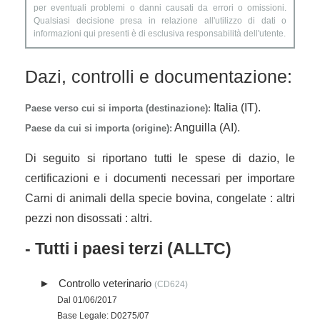
per eventuali problemi o danni causati da errori o omissioni.
Qualsiasi decisione presa in relazione all'utilizzo di dati o
informazioni qui presenti è di esclusiva responsabilità dell'utente.
Dazi, controlli e documentazione:
Italia (IT).
Paese verso cui si importa (destinazione):
Anguilla (AI).
Paese da cui si importa (origine):
Di seguito si riportano tutti le spese di dazio, le
certificazioni e i documenti necessari per importare
Carni di animali della specie bovina, congelate : altri
pezzi non disossati : altri.
- Tutti i paesi terzi (ALLTC)
Controllo veterinario
(CD624)
Dal 01/06/2017
Base Legale: D0275/07