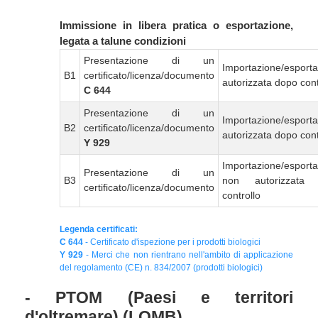
Immissione in libera pratica o esportazione,
legata a talune condizioni
Presentazione di un
Importazione/esport
B1
certificato/licenza/documento
autorizzata dopo cont
C 644
Presentazione di un
Importazione/esport
B2
certificato/licenza/documento
autorizzata dopo cont
Y 929
Importazione/esport
Presentazione di un
B3
non autorizzata
certificato/licenza/documento
controllo
Legenda certificati:
C 644
- Certificato d'ispezione per i prodotti biologici
Y 929
- Merci che non rientrano nell'ambito di applicazione
del regolamento (CE) n. 834/2007 (prodotti biologici)
- PTOM (Paesi e territori
d'oltremare) (LOMB)