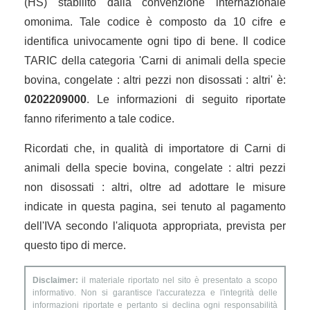
(HS) stabilito dalla convenzione internazionale
omonima. Tale codice è composto da 10 cifre e
identifica univocamente ogni tipo di bene. Il codice
TARIC della categoria 'Carni di animali della specie
bovina, congelate : altri pezzi non disossati : altri' è:
0202209000
. Le informazioni di seguito riportate
fanno riferimento a tale codice.
Ricordati che, in qualità di importatore di Carni di
animali della specie bovina, congelate : altri pezzi
non disossati : altri, oltre ad adottare le misure
indicate in questa pagina, sei tenuto al pagamento
dell'IVA secondo l'aliquota appropriata, prevista per
questo tipo di merce.
Disclaimer:
il materiale riportato nel sito è presentato a scopo
informativo. Non si garantisce l'accuratezza e l'integrità delle
informazioni riportate e pertanto si declina ogni responsabilità