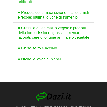
artificiali
Prodotti della macinazione; malto; amidi
e fecole; inulina; glutine di frumento
Grassi e oli animali o vegetali; prodotti
della loro scissione; grassi alimentari
lavorati; cere di origine animale o vegetale
Ghisa, ferro e acciaio
Nichel e lavori di nichel
©2026 Dazi.it. All rights reserved. Developed by