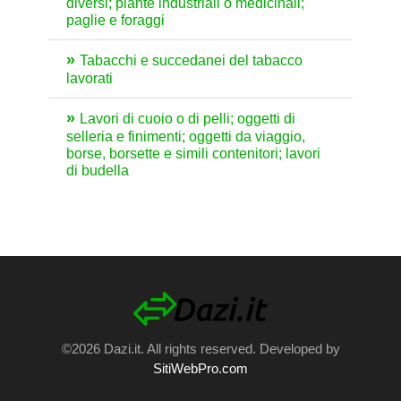
diversi; piante industriali o medicinali;
paglie e foraggi
Tabacchi e succedanei del tabacco
lavorati
Lavori di cuoio o di pelli; oggetti di
selleria e finimenti; oggetti da viaggio,
borse, borsette e simili contenitori; lavori
di budella
©2026 Dazi.it. All rights reserved. Developed by
SitiWebPro.com