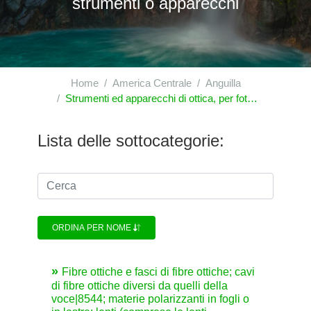
strumenti o apparecchi
Home
America Centrale
Anguilla
Strumenti ed apparecchi di ottica, per fotografia e per cinematografia, di misura, di controllo o di precisione; strumenti ed apparecchi medico-chirurgici; parti ed accessori di questi strumenti o apparecchi
Lista delle sottocategorie:
ORDINA PER NOME
Fibre ottiche e fasci di fibre ottiche; cavi
di fibre ottiche diversi da quelli della
voce|8544; materie polarizzanti in fogli o