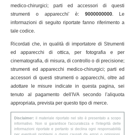
medico-chirurgici; parti ed accessori di questi
strumenti o apparecchi' è:
9000000000
. Le
informazioni di seguito riportate fanno riferimento a
tale codice.
Ricordati che, in qualità di importatore di Strumenti
ed apparecchi di ottica, per fotografia e per
cinematografia, di misura, di controllo o di precisione;
strumenti ed apparecchi medico-chirurgici; parti ed
accessori di questi strumenti o apparecchi, oltre ad
adottare le misure indicate in questa pagina, sei
tenuto al pagamento dell'IVA secondo l'aliquota
appropriata, prevista per questo tipo di merce.
Disclaimer:
il materiale riportato nel sito è presentato a scopo
informativo. Non si garantisce l'accuratezza e l'integrità delle
informazioni riportate e pertanto si declina ogni responsabilità
per eventuali problemi o danni causati da errori o omissioni.