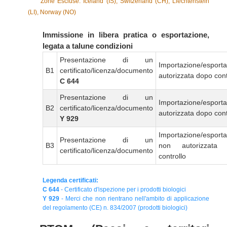
Zone Escluse: Iceland (IS), Switzerland (CH), Liechtenstein
(LI), Norway (NO)
Immissione in libera pratica o esportazione,
legata a talune condizioni
Presentazione di un
Importazione/esport
B1
certificato/licenza/documento
autorizzata dopo cont
C 644
Presentazione di un
Importazione/esport
B2
certificato/licenza/documento
autorizzata dopo cont
Y 929
Importazione/esport
Presentazione di un
B3
non autorizzata
certificato/licenza/documento
controllo
Legenda certificati:
C 644
- Certificato d'ispezione per i prodotti biologici
Y 929
- Merci che non rientrano nell'ambito di applicazione
del regolamento (CE) n. 834/2007 (prodotti biologici)