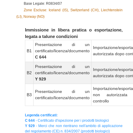
Base Legale: R0834/07
Zone Escluse: Iceland (IS), Switzerland (CH), Liechtenstein
(LI), Norway (NO)
Immissione in libera pratica o esportazione,
legata a talune condizioni
Presentazione di un
Importazione/esport
B1
certificato/licenza/documento
autorizzata dopo cont
C 644
Presentazione di un
Importazione/esport
B2
certificato/licenza/documento
autorizzata dopo cont
Y 929
Importazione/esport
Presentazione di un
B3
non autorizzata
certificato/licenza/documento
controllo
Legenda certificati:
C 644
- Certificato d'ispezione per i prodotti biologici
Y 929
- Merci che non rientrano nell'ambito di applicazione
del regolamento (CE) n. 834/2007 (prodotti biologici)