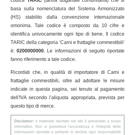
codice
TARIC
(tariffa doganale comunitaria) che si
basa sulla nomenclatura del Sistema Armonizzato
(HS) stabilito dalla convenzione internazionale
omonima. Tale codice è composto da 10 cifre e
identifica univocamente ogni tipo di bene. Il codice
TARIC della categoria 'Carni e frattaglie commestibili'
è:
0200000000
. Le informazioni di seguito riportate
fanno riferimento a tale codice.
Ricordati che, in qualità di importatore di Carni e
frattaglie commestibili, oltre ad adottare le misure
indicate in questa pagina, sei tenuto al pagamento
dell'IVA secondo l'aliquota appropriata, prevista per
questo tipo di merce.
Disclaimer:
il materiale riportato nel sito è presentato a scopo
informativo. Non si garantisce l'accuratezza e l'integrità delle
informazioni riportate e pertanto si declina ogni responsabilità