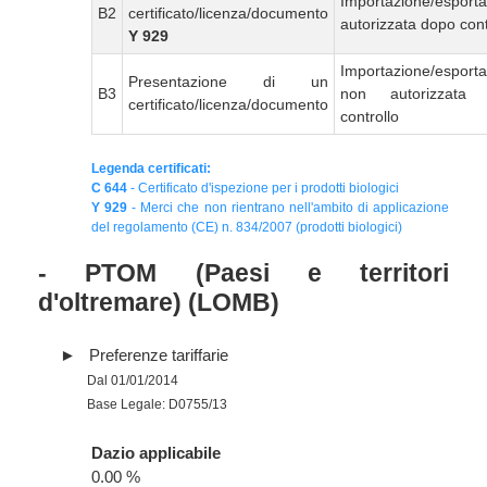
Importazione/esport
B2
certificato/licenza/documento
autorizzata dopo cont
Y 929
Importazione/esport
Presentazione di un
B3
non autorizzata
certificato/licenza/documento
controllo
Legenda certificati:
C 644
- Certificato d'ispezione per i prodotti biologici
Y 929
- Merci che non rientrano nell'ambito di applicazione
del regolamento (CE) n. 834/2007 (prodotti biologici)
- PTOM (Paesi e territori
d'oltremare) (LOMB)
Preferenze tariffarie
Dal 01/01/2014
Base Legale: D0755/13
Dazio applicabile
0.00 %