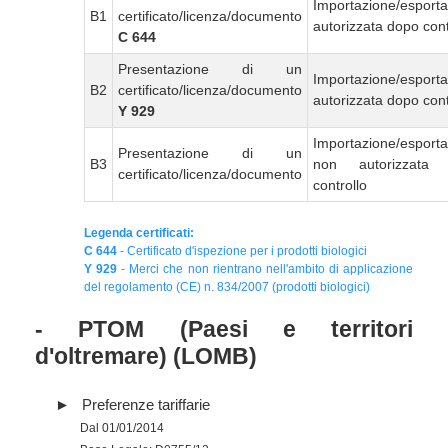
Importazione/esport
B1
certificato/licenza/documento
autorizzata dopo cont
C 644
Presentazione di un
Importazione/esport
B2
certificato/licenza/documento
autorizzata dopo cont
Y 929
Importazione/esport
Presentazione di un
B3
non autorizzata
certificato/licenza/documento
controllo
Legenda certificati:
C 644
- Certificato d'ispezione per i prodotti biologici
Y 929
- Merci che non rientrano nell'ambito di applicazione
del regolamento (CE) n. 834/2007 (prodotti biologici)
- PTOM (Paesi e territori
d'oltremare) (LOMB)
Preferenze tariffarie
Dal 01/01/2014