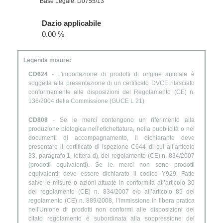
Base Legale: D0755/13
Dazio applicabile
0.00 %
Legenda misure:
CD624
- L'importazione di prodotti di origine animale è
soggetta alla presentazione di un certificato DVCE rilasciato
conformemente alle disposizioni del Regolamento (CE) n.
136/2004 della Commissione (GUCE L 21)
CD808
- Se le merci contengono un riferimento alla
produzione biologica nell’etichettatura, nella pubblicità o nei
documenti di accompagnamento, il dichiarante deve
presentare il certificato di ispezione C644 di cui all’articolo
33, paragrafo 1, lettera d), del regolamento (CE) n. 834/2007
(prodotti equivalenti). Se le merci non sono prodotti
equivalenti, deve essere dichiarato il codice Y929. Fatte
salve le misure o azioni attuate in conformità all’articolo 30
del regolamento (CE) n. 834/2007 e/o all’articolo 85 del
regolamento (CE) n. 889/2008, l’immissione in libera pratica
nell'Unione di prodotti non conformi alle disposizioni del
citato regolamento è subordinata alla soppressione del