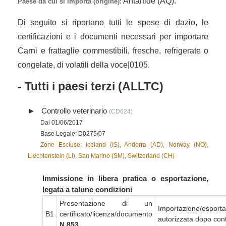
Antartide (AQ).
Paese da cui si importa (origine):
Di seguito si riportano tutti le spese di dazio, le
certificazioni e i documenti necessari per importare
Carni e frattaglie commestibili, fresche, refrigerate o
congelate, di volatili della voce|0105.
- Tutti i paesi terzi (ALLTC)
Controllo veterinario
(CD624)
Dal 01/06/2017
Base Legale: D0275/07
Zone Escluse: Iceland (IS), Andorra (AD), Norway (NO),
Liechtenstein (LI), San Marino (SM), Switzerland (CH)
Immissione in libera pratica o esportazione,
legata a talune condizioni
Presentazione di un
Importazione/esport
B1
certificato/licenza/documento
autorizzata dopo cont
N 853