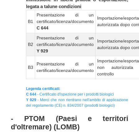
legata a talune condizioni
Presentazione di un
Importazione/esport
B1
certificato/licenza/documento
autorizzata dopo cont
C 644
Presentazione di un
Importazione/esport
B2
certificato/licenza/documento
autorizzata dopo cont
Y 929
Importazione/esport
Presentazione di un
B3
non autorizzata
certificato/licenza/documento
controllo
Legenda certificati:
C 644
- Certificato d'ispezione per i prodotti biologici
Y 929
- Merci che non rientrano nell'ambito di applicazione
del regolamento (CE) n. 834/2007 (prodotti biologici)
- PTOM (Paesi e territori
d'oltremare) (LOMB)