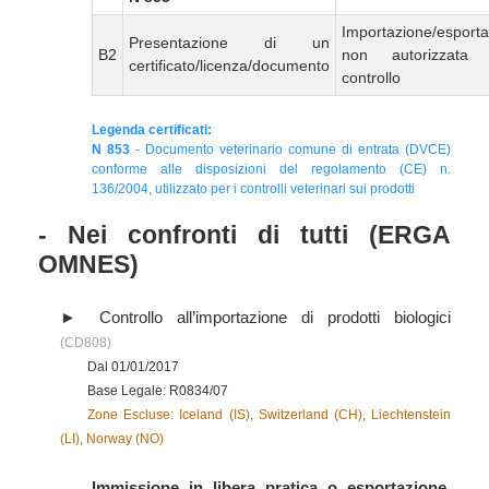
Importazione/esport
Presentazione di un
B2
non autorizzata
certificato/licenza/documento
controllo
Legenda certificati:
N 853
- Documento veterinario comune di entrata (DVCE)
conforme alle disposizioni del regolamento (CE) n.
136/2004, utilizzato per i controlli veterinari sui prodotti
- Nei confronti di tutti (ERGA
OMNES)
Controllo all’importazione di prodotti biologici
(CD808)
Dal 01/01/2017
Base Legale: R0834/07
Zone Escluse: Iceland (IS), Switzerland (CH), Liechtenstein
(LI), Norway (NO)
Immissione in libera pratica o esportazione,