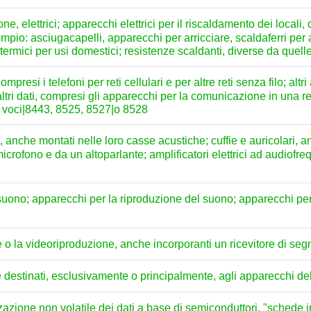
 elettrici; apparecchi elettrici per il riscaldamento dei locali, 
mpio: asciugacapelli, apparecchi per arricciare, scaldaferri per a
ttrotermici per usi domestici; resistenze scaldanti, diverse da quel
presi i telefoni per reti cellulari e per altre reti senza filo; alt
altri dati, compresi gli apparecchi per la comunicazione in una r
le voci|8443, 8525, 8527|o 8528
ti, anche montati nelle loro casse acustiche; cuffie e auricolari,
microfono e da un altoparlante; amplificatori elettrici ad audiofre
suono; apparecchi per la riproduzione del suono; apparecchi per 
 o la videoriproduzione, anche incorporanti un ricevitore di segn
e destinati, esclusivamente o principalmente, agli apparecchi de
zazione non volatile dei dati a base di semiconduttori, "schede int