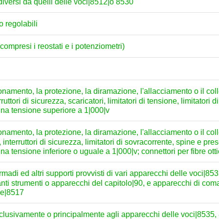
, diversi da quelli delle voci|8512|o 8530
 o regolabili
compresi i reostati e i potenziometri)
onamento, la protezione, la diramazione, l'allacciamento o il colle
uttori di sicurezza, scaricatori, limitatori di tensione, limitatori d
 una tensione superiore a 1|000|v
onamento, la protezione, la diramazione, l'allacciamento o il colle
 interruttori di sicurezza, limitatori di sovracorrente, spine e pre
a tensione inferiore o uguale a 1|000|v; connettori per fibre ottic
madi ed altri supporti provvisti di vari apparecchi delle voci|85
ranti strumenti o apparecchi del capitolo|90, e apparecchi di com
ce|8517
esclusivamente o principalmente agli apparecchi delle voci|8535