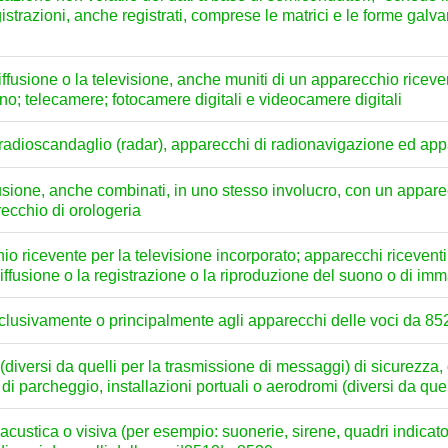
istrazioni, anche registrati, comprese le matrici e le forme galva
iffusione o la televisione, anche muniti di un apparecchio ricev
no; telecamere; fotocamere digitali e videocamere digitali
 radioscandaglio (radar), apparecchi di radionavigazione ed ap
fusione, anche combinati, in uno stesso involucro, con un apparec
ecchio di orologeria
io ricevente per la televisione incorporato; apparecchi riceventi
iffusione o la registrazione o la riproduzione del suono o di imm
sclusivamente o principalmente agli apparecchi delle voci da 8
(diversi da quelli per la trasmissione di messaggi) di sicurezza,
ree di parcheggio, installazioni portuali o aerodromi (diversi da qu
acustica o visiva (per esempio: suonerie, sirene, quadri indicato