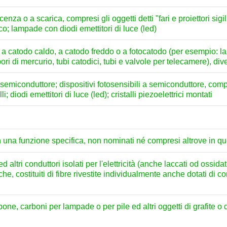
nza o a scarica, compresi gli oggetti detti "fari e proiettori sigil
rco; lampade con diodi emettitori di luce (led)
 a catodo caldo, a catodo freddo o a fotocatodo (per esempio: la
ori di mercurio, tubi catodici, tubi e valvole per telecamere), di
i a semiconduttore; dispositivi fotosensibili a semiconduttore, com
; diodi emettitori di luce (led); cristalli piezoelettrici montati
 una funzione specifica, non nominati né compresi altrove in qu
 ed altri conduttori isolati per l'elettricità (anche laccati od oss
he, costituiti di fibre rivestite individualmente anche dotati di con
one, carboni per lampade o per pile ed altri oggetti di grafite o 