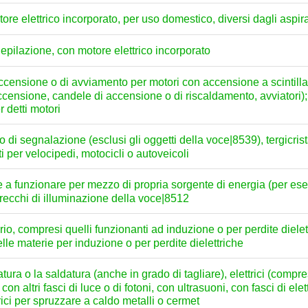
re elettrico incorporato, per uso domestico, diversi dagli aspi
depilazione, con motore elettrico incorporato
i accensione o di avviamento per motori con accensione a scintil
censione, candele di accensione o di riscaldamento, avviatori);
r detti motori
 di segnalazione (esclusi gli oggetti della voce|8539), tergicristal
ati per velocipedi, motocicli o autoveicoli
te a funzionare per mezzo di propria sorgente di energia (per ese
recchi di illuminazione della voce|8512
torio, compresi quelli funzionanti ad induzione o per perdite dielett
elle materie per induzione o per perdite dielettriche
ra o la saldatura (anche in grado di tagliare), elettrici (compres
on altri fasci di luce o di fotoni, con ultrasuoni, con fasci di ele
ci per spruzzare a caldo metalli o cermet