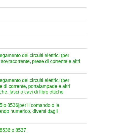
gamento dei circuiti elettrici (per
i sovracorrente, prese di corrente e altri
gamento dei circuiti elettrici (per
se di corrente, portalampade e altri
he, fasci o cavi di fibre ottiche
35|o 8536|per il comando o la
ando numerico, diversi dagli
, 8536|o 8537