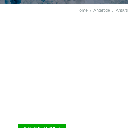
Home
Antartide
Antart