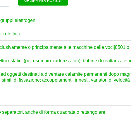
ORDINA PER NOME
i gruppi elettrogeni
i elettrici
esclusivamente o principalmente alle macchine delle voci|8501|o
elettrici statici (per esempio: raddrizzatori), bobine di reattanza 
 ed oggetti destinati a diventare calamite permanenti dopo magn
simili di fissazione; accoppiamenti, innesti, variatori di velocità 
ro separatori, anche di forma quadrata o rettangolare