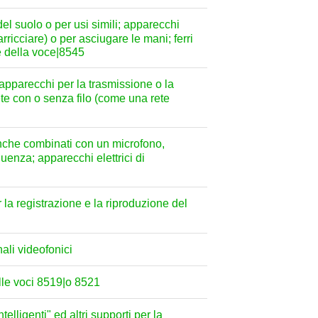
del suolo o per usi simili; apparecchi
rricciare) o per asciugare le mani; ferri
le della voce|8545
ri apparecchi per la trasmissione o la
ete con o senza filo (come una rete
 anche combinati con un microfono,
quenza; apparecchi elettrici di
la registrazione e la riproduzione del
ali videofonici
lle voci 8519|o 8521
elligenti" ed altri supporti per la