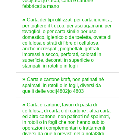
voci|4801|o 4803; carta e cartone
fabbricati a mano
Carta dei tipi utilizzati per carta igienica,
per togliere il trucco, per asciugamani, per
tovaglioli o per carta simile per uso
domestico, igienico o da toeletta, ovatta di
cellulosa e strati di fibre di cellulosa,
anche increspati, pieghettati, goffrati,
impressi a secco, perforati, colorati in
superficie, decorati in superficie o
stampati, in rotoli o in fogli
Carta e cartone kraft, non patinati né
spalmati, in rotoli o in fogli, diversi da
quelli delle voci|4802|o 4803
Carta e cartone; lavori di pasta di
cellulosa, di carta o di cartone : altra carta
ed altro cartone, non patinati né spalmati,
in rotoli o in fogli che non hanno subito
operazioni complementari o trattamenti
diversi da quelli previsti nella nota|3|di