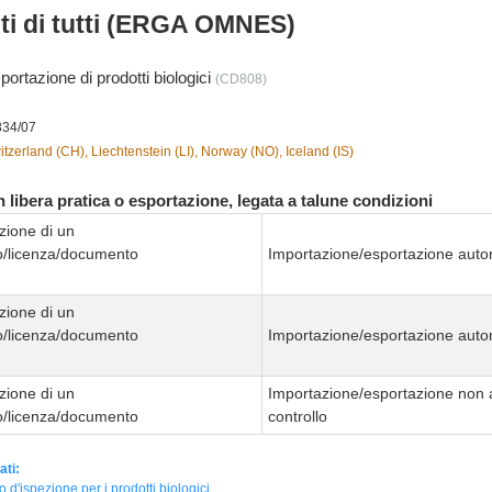
nti di tutti (ERGA OMNES)
portazione di prodotti biologici
(CD808)
834/07
tzerland (CH), Liechtenstein (LI), Norway (NO), Iceland (IS)
 libera pratica o esportazione, legata a talune condizioni
zione di un
to/licenza/documento
Importazione/esportazione autor
zione di un
to/licenza/documento
Importazione/esportazione autor
zione di un
Importazione/esportazione non 
to/licenza/documento
controllo
ati:
to d'ispezione per i prodotti biologici