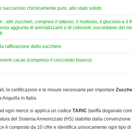
e saccarosio chimicamente puro, allo stato solido
: altri zuccheri, compresi il lattosio, il maltosio, il glucosio e il
 senza aggiunta di aromatizzanti o di coloranti; succedanei del 
ti
lla raffinazione dello zucchero
enenti cacao (compreso il cioccolato bianco)
li, le certificazioni e le misure necessarie per importare
Zuccher
 Anguilla in Italia.
 ad ogni merce si applica un codice
TARIC
(tariffa doganale comu
tura del Sistema Armonizzato (HS) stabilito dalla convenzione 
e è composto da 10 cifre e identifica univocamente ogni tipo di 