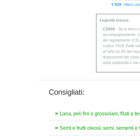
Y 929
- Merci che
Legenda misure:
CD808
- Se le merci c
accompagnamento, il di
del regolamento (CE) n
codice Y929. Fatte sal
all’articolo 85 del re
disposizioni del citat
dalla pubblicità e dai
Consigliati:
Lana, peli fini o grossolani, filati e te
Semi e frutti oleosi; semi, sementi e f