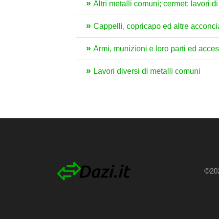
Altri metalli comuni; cermet; lavori d
Cappelli, copricapo ed altre acconcia
Armi, munizioni e loro parti ed acces
Lavori diversi di metalli comuni
©202