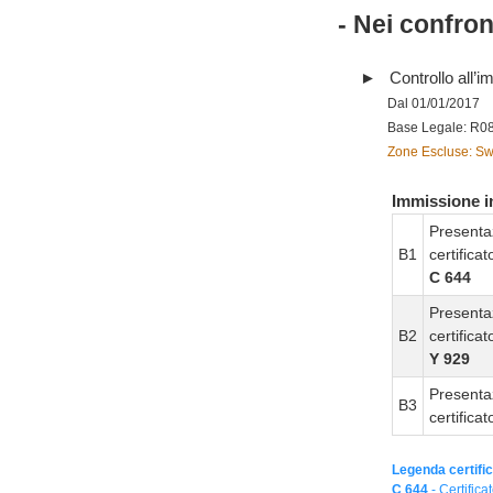
- Nei confro
Controllo all’im
Dal 01/01/2017
Base Legale: R0
Zone Escluse: Swi
Immissione in
Presenta
B1
certifica
C 644
Presenta
B2
certifica
Y 929
Presenta
B3
certifica
Legenda certific
C 644
- Certifica