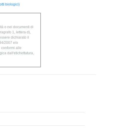
ti biologici)
ità o nei documenti di
agrafo 1, lettera d),
ssere dichiarato il
834/2007 e/o
n conformi alle
ica dall'etichettatura,