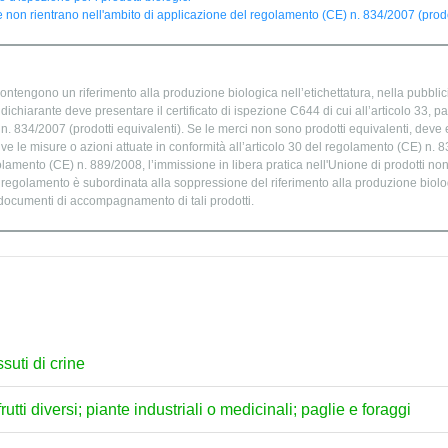
 non rientrano nell'ambito di applicazione del regolamento (CE) n. 834/2007 (prodot
ontengono un riferimento alla produzione biologica nell’etichettatura, nella pubblic
chiarante deve presentare il certificato di ispezione C644 di cui all’articolo 33, par
. 834/2007 (prodotti equivalenti). Se le merci non sono prodotti equivalenti, deve e
ve le misure o azioni attuate in conformità all’articolo 30 del regolamento (CE) n. 
golamento (CE) n. 889/2008, l’immissione in libera pratica nell'Unione di prodotti no
o regolamento è subordinata alla soppressione del riferimento alla produzione biolog
 documenti di accompagnamento di tali prodotti.
ssuti di crine
rutti diversi; piante industriali o medicinali; paglie e foraggi