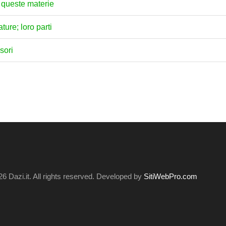
i queste materie
ture; loro parti
sori
6 Dazi.it. All rights reserved. Developed by
SitiWebPro.com