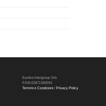
Eureka Intergroup Srls
P.IVA 02871390593
Termini e Condizioni
/
Privacy Policy