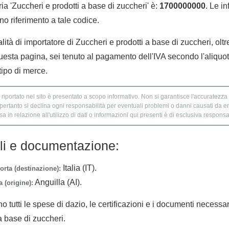
a 'Zuccheri e prodotti a base di zuccheri' è:
1700000000
. Le i
no riferimento a tale codice.
lità di importatore di Zuccheri e prodotti a base di zuccheri, oltr
uesta pagina, sei tenuto al pagamento dell'IVA secondo l'aliquot
tipo di merce.
 riportato nel sito è presentato a scopo informativo. Non si garantisce l'accuratezza e
 pertanto si declina ogni responsabilità per eventuali problemi o danni causati da er
 in relazione all'utilizzo di dati o informazioni qui presenti è di esclusiva responsab
lli e documentazione:
Italia (IT).
orta (destinazione):
Anguilla (AI).
 (origine):
no tutti le spese di dazio, le certificazioni e i documenti necessa
a base di zuccheri.