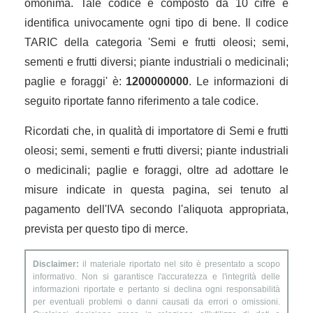
omonima. Tale codice è composto da 10 cifre e
identifica univocamente ogni tipo di bene. Il codice
TARIC della categoria 'Semi e frutti oleosi; semi,
sementi e frutti diversi; piante industriali o medicinali;
paglie e foraggi' è:
1200000000
. Le informazioni di
seguito riportate fanno riferimento a tale codice.
Ricordati che, in qualità di importatore di Semi e frutti
oleosi; semi, sementi e frutti diversi; piante industriali
o medicinali; paglie e foraggi, oltre ad adottare le
misure indicate in questa pagina, sei tenuto al
pagamento dell'IVA secondo l'aliquota appropriata,
prevista per questo tipo di merce.
Disclaimer:
il materiale riportato nel sito è presentato a scopo
informativo. Non si garantisce l'accuratezza e l'integrità delle
informazioni riportate e pertanto si declina ogni responsabilità
per eventuali problemi o danni causati da errori o omissioni.