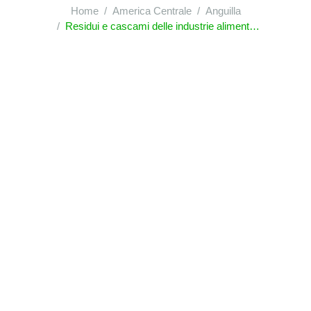
Home
America Centrale
Anguilla
Residui e cascami delle industrie alimentari; alimenti preparati per gli animali