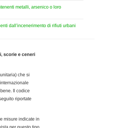
ntenenti metalli, arsenico o loro
nti dall'incenerimento di rifiuti urbani
i, scorie e ceneri
nitaria) che si
internazionale
bene. Il codice
seguito riportate
le misure indicate in
ista per questo tipo