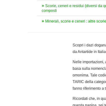
Scorie, ceneri e residui (diversi da q
composti
Minerali, scorie e ceneri : altre scor
Scopri i dazi dogana
da Antartide in Italia
Nelle importazioni,
basa sulla nomencla
omonima. Tale codic
TARIC della categori
fanno riferimento a 
Ricordati che, in qua
questa pagina, sei t