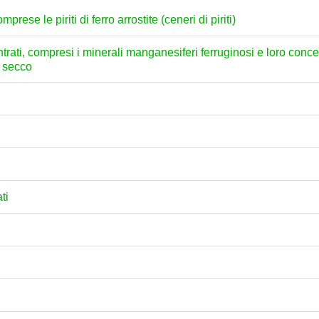
prese le piriti di ferro arrostite (ceneri di piriti)
ati, compresi i minerali manganesiferi ferruginosi e loro concen
o secco
ti