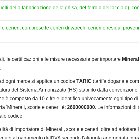
uelli della fabbricazione della ghisa, del ferro o dell'acciaio), co
ie e ceneri, comprese le ceneri di varech; ceneri e residui provenie
li, le certificazioni e le misure necessarie per importare
Mineral
.
 ad ogni merce si applica un codice
TARIC
(tariffa doganale comu
tura del Sistema Armonizzato (HS) stabilito dalla convenzione 
e è composto da 10 cifre e identifica univocamente ogni tipo di 
a 'Minerali, scorie e ceneri' è:
2600000000
. Le informazioni di 
tale codice.
lità di importatore di Minerali, scorie e ceneri, oltre ad adottare 
enuto al pagamento dell'IVA secondo l'aliquota appropriata, prev