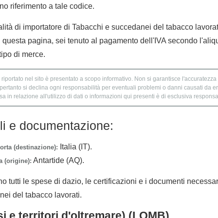
no riferimento a tale codice.
alità di importatore di Tabacchi e succedanei del tabacco lavorati
n questa pagina, sei tenuto al pagamento dell'IVA secondo l'aliq
tipo di merce.
 riportato nel sito è presentato a scopo informativo. Non si garantisce l'accuratezza e
 pertanto si declina ogni responsabilità per eventuali problemi o danni causati da er
 in relazione all'utilizzo di dati o informazioni qui presenti è di esclusiva responsab
lli e documentazione:
Italia (IT).
orta (destinazione):
Antartide (AQ).
 (origine):
no tutti le spese di dazio, le certificazioni e i documenti necessa
ei del tabacco lavorati.
i e territori d'oltremare) (LOMB)