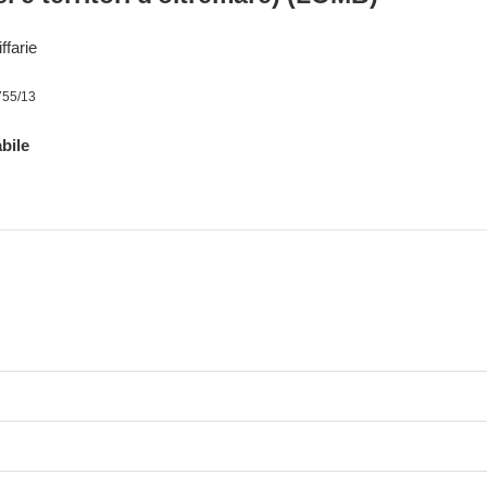
ffarie
755/13
bile