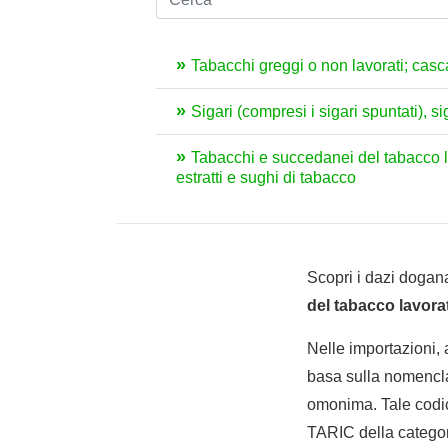
Tabacchi greggi o non lavorati; cas
Sigari (compresi i sigari spuntati), s
Tabacchi e succedanei del tabacco lav
estratti e sughi di tabacco
Scopri i dazi dogana
del tabacco lavorat
Nelle importazioni,
basa sulla nomencla
omonima. Tale codic
TARIC della categor