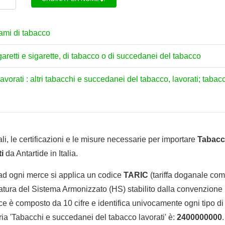
cami di tabacco
igaretti e sigarette, di tabacco o di succedanei del tabacco
orati : altri tabacchi e succedanei del tabacco, lavorati; tabacch
li, le certificazioni e le misure necessarie per importare
Tabacc
i
da Antartide in Italia.
 ad ogni merce si applica un codice
TARIC
(tariffa doganale comu
tura del Sistema Armonizzato (HS) stabilito dalla convenzione 
e è composto da 10 cifre e identifica univocamente ogni tipo di 
ia 'Tabacchi e succedanei del tabacco lavorati' è:
2400000000