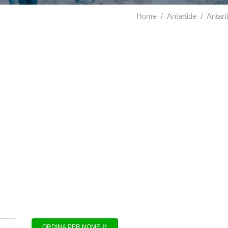
Home
Antartide
Antart
ORDINA PER NOME