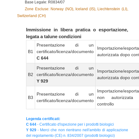
Base Legale: R0834/07
Zone Escluse: Norway (NO), Iceland (IS), Liechtenstein (LI),
Switzerland (CH)
Immissione in libera pratica o esportazione,
legata a talune condizioni
Presentazione di un
Importazione/esport
B1
certificato/licenza/documento
autorizzata dopo cont
C 644
Presentazione di un
Importazione/esport
B2
certificato/licenza/documento
autorizzata dopo cont
Y 929
Importazione/esport
Presentazione di un
B3
non autorizzata
certificato/licenza/documento
controllo
Legenda certificati:
C 644
- Certificato d'ispezione per i prodotti biologici
Y 929
- Merci che non rientrano nell'ambito di applicazione
del regolamento (CE) n. 834/2007 (prodotti biologici)