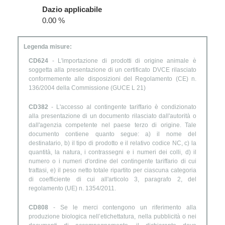
Dazio applicabile
0.00 %
Legenda misure:
CD624
- L'importazione di prodotti di origine animale è
soggetta alla presentazione di un certificato DVCE rilasciato
conformemente alle disposizioni del Regolamento (CE) n.
136/2004 della Commissione (GUCE L 21)
CD382
- L'accesso al contingente tariffario è condizionato
alla presentazione di un documento rilasciato dall'autorità o
dall'agenzia competente nel paese terzo di origine. Tale
documento contiene quanto segue: a) il nome del
destinatario, b) il tipo di prodotto e il relativo codice NC, c) la
quantità, la natura, i contrassegni e i numeri dei colli, d) il
numero o i numeri d'ordine del contingente tariffario di cui
trattasi, e) il peso netto totale ripartito per ciascuna categoria
di coefficiente di cui all'articolo 3, paragrafo 2, del
regolamento (UE) n. 1354/2011.
CD808
- Se le merci contengono un riferimento alla
produzione biologica nell’etichettatura, nella pubblicità o nei