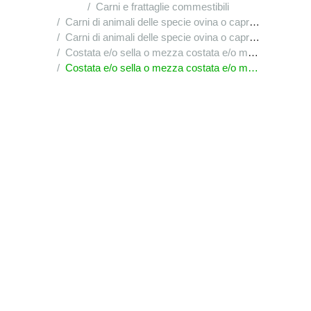
Carni e frattaglie commestibili
Carni di animali delle specie ovina o caprina, fresche, refrigerate o congelate
Carni di animali delle specie ovina o caprina, fresche, refrigerate o congelate : altre carni di animali della specie ovina, fresche o refrigerate : in altri pezzi non disossati
Costata e/o sella o mezza costata e/o mezza sella
Costata e/o sella o mezza costata e/o mezza sella : altre