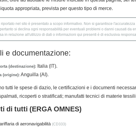
liquota appropriata, prevista per questo tipo di merce.
 riportato nel sito è presentato a scopo informativo. Non si garantisce l'accuratezza e
 pertanto si declina ogni responsabilità per eventuali problemi o danni causati da er
 in relazione all'utilizzo di dati o informazioni qui presenti è di esclusiva responsab
lli e documentazione:
Italia (IT).
orta (destinazione):
Anguilla (AI).
 (origine):
no tutti le spese di dazio, le certificazioni e i documenti necessa
almati, ricoperti o stratificati; manufatti tecnici di materie tessili
nti di tutti (ERGA OMNES)
iffaria di aeronavigabilità
(CD333)