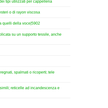
ei tipi utilizzati per cappelleria
esteri o di rayon viscosa
da quelli della voce|5902
plicata su un supporto tessile, anche
pregnati, spalmati o ricoperti; tele
o simili; reticelle ad incandescenza e