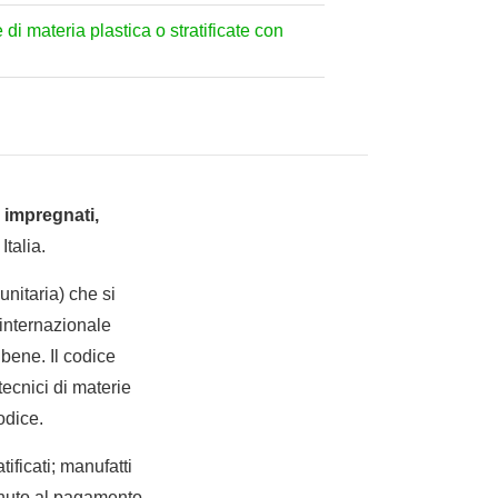
di materia plastica o stratificate con
 impregnati,
Italia.
nitaria) che si
internazionale
bene. Il codice
tecnici di materie
odice.
tificati; manufatti
tenuto al pagamento