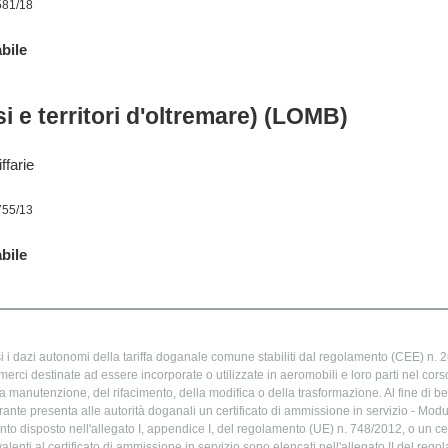
581/18
bile
i e territori d'oltremare) (LOMB)
ffarie
755/13
bile
 i dazi autonomi della tariffa doganale comune stabiliti dal regolamento (CEE) n. 26
merci destinate ad essere incorporate o utilizzate in aeromobili e loro parti nel cors
la manutenzione, del rifacimento, della modifica o della trasformazione. Al fine di be
rante presenta alle autorità doganali un certificato di ammissione in servizio - Mod
 disposto nell'allegato I, appendice I, del regolamento (UE) n. 748/2012, o un cert
uivalenti al certificato di ammissione in servizio sono elencati nell'allegato II del re