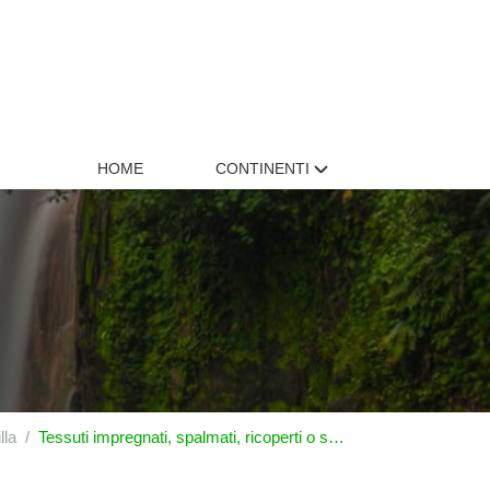
HOME
CONTINENTI
lla
Tessuti impregnati, spalmati, ricoperti o stratificati; manufatti tecnici di materie tessili