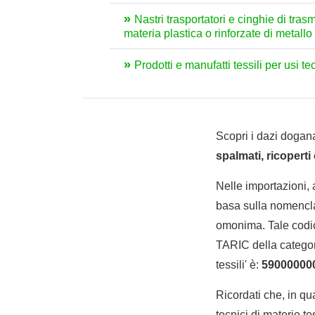
Nastri trasportatori e cinghie di tras
materia plastica o rinforzate di metallo 
Prodotti e manufatti tessili per usi te
Scopri i dazi dogana
spalmati, ricoperti 
Nelle importazioni,
basa sulla nomencla
omonima. Tale codic
TARIC della categoria
tessili' è:
59000000
Ricordati che, in qua
tecnici di materie t