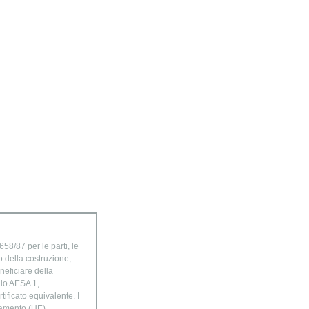
58/87 per le parti, le
o della costruzione,
neficiare della
ulo AESA 1,
ificato equivalente. I
golamento (UE)