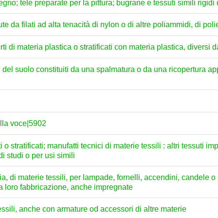
gno; tele preparate per la pittura; bugrane e tessuti simili rigidi d
da filati ad alta tenacità di nylon o di altre poliammidi, di poli
ti di materia plastica o stratificati con materia plastica, diversi 
i del suolo constituiti da una spalmatura o da una ricopertura ap
ella voce|5902
o stratificati; manufatti tecnici di materie tessili : altri tessuti im
di studi o per usi simili
lia, di materie tessili, per lampade, fornelli, accendini, candele 
 la loro fabbricazione, anche impregnate
essili, anche con armature od accessori di altre materie