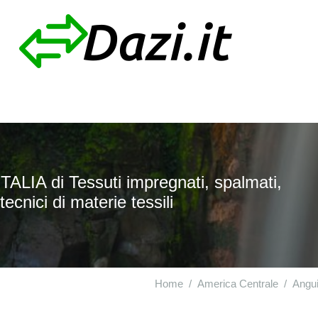
ALIA di Tessuti impregnati, spalmati,
 tecnici di materie tessili
Home
America Centrale
Angui