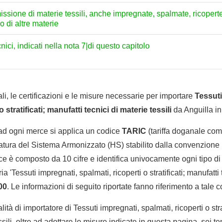
missione di materie tessili, anche impregnate, spalmate, ricoperte 
o di altre materie
cnici, indicati nella nota 7|di questo capitolo
li, le certificazioni e le misure necessarie per importare
Tessuti
o stratificati; manufatti tecnici di materie tessili
da Anguilla in 
 ad ogni merce si applica un codice
TARIC
(tariffa doganale comu
tura del Sistema Armonizzato (HS) stabilito dalla convenzione 
e è composto da 10 cifre e identifica univocamente ogni tipo di 
 'Tessuti impregnati, spalmati, ricoperti o stratificati; manufatti 
00
. Le informazioni di seguito riportate fanno riferimento a tale c
lità di importatore di Tessuti impregnati, spalmati, ricoperti o stra
essili, oltre ad adottare le misure indicate in questa pagina, sei 