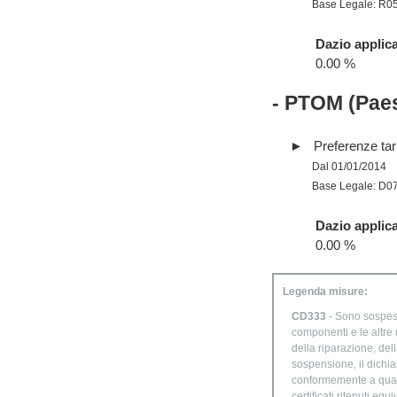
Base Legale: R0
Dazio applica
0.00 %
- PTOM (Paes
Preferenze tari
Dal 01/01/2014
Base Legale: D0
Dazio applica
0.00 %
Legenda misure:
CD333
- Sono sospesi
componenti e le altre 
della riparazione, del
sospensione, il dichia
conformemente a quanto
certificati ritenuti eq