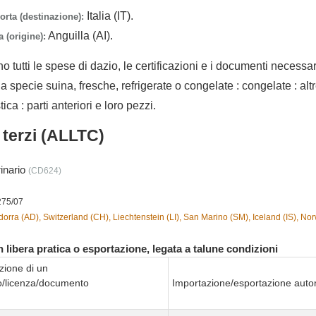
Italia (IT).
orta (destinazione):
Anguilla (AI).
 (origine):
no tutti le spese di dazio, le certificazioni e i documenti necessa
a specie suina, fresche, refrigerate o congelate : congelate : altr
a : parti anteriori e loro pezzi.
i terzi (ALLTC)
rinario
(CD624)
275/07
orra (AD), Switzerland (CH), Liechtenstein (LI), San Marino (SM), Iceland (IS), No
 libera pratica o esportazione, legata a talune condizioni
zione di un
to/licenza/documento
Importazione/esportazione autor