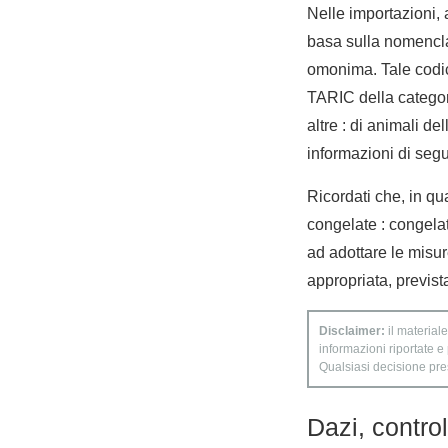
Nelle importazioni,
basa sulla nomencla
omonima. Tale codic
TARIC della categori
altre : di animali de
informazioni di segui
Ricordati che, in qua
congelate : congelate
ad adottare le misur
appropriata, previst
Disclaimer:
il materiale
informazioni riportate e
Qualsiasi decisione presa
Dazi, contro