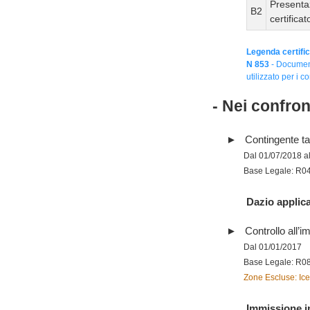
Presenta
B2
certifica
Legenda certific
N 853
- Document
utilizzato per i co
- Nei confro
Contingente tar
Dal 01/07/2018 a
Base Legale: R0
Dazio applica
Controllo all’im
Dal 01/01/2017
Base Legale: R0
Zone Escluse: Ice
Immissione in