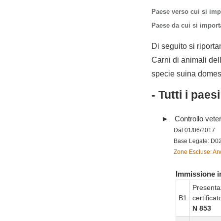
Paese verso cui si imp
Paese da cui si importa
Di seguito si riporta
Carni di animali dell
specie suina domestic
- Tutti i paes
Controllo vete
Dal 01/06/2017
Base Legale: D0
Zone Escluse: And
Immissione in
Presenta
B1
certifica
N 853