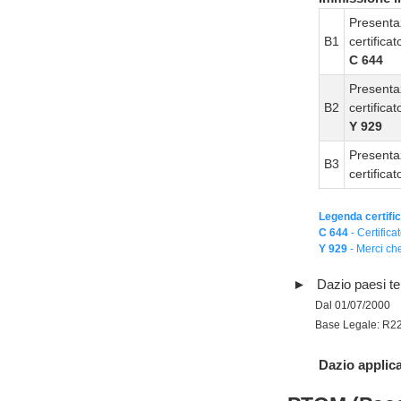
Presenta
B1
certifica
C 644
Presenta
B2
certifica
Y 929
Presenta
B3
certifica
Legenda certific
C 644
- Certifica
Y 929
- Merci che
Dazio paesi te
Dal 01/07/2000
Base Legale: R2
Dazio applica