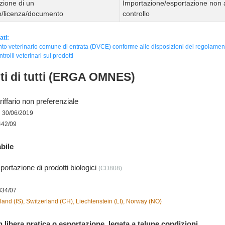
zione di un
Importazione/esportazione non 
to/licenza/documento
controllo
ati:
o veterinario comune di entrata (DVCE) conforme alle disposizioni del regolamen
ntrolli veterinari sui prodotti
nti di tutti (ERGA OMNES)
iffario non preferenziale
l 30/06/2019
442/09
bile
portazione di prodotti biologici
(CD808)
834/07
land (IS), Switzerland (CH), Liechtenstein (LI), Norway (NO)
 libera pratica o esportazione, legata a talune condizioni