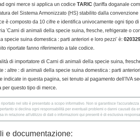
 ad ogni merce si applica un codice
TARIC
(tariffa doganale comu
tura del Sistema Armonizzato (HS) stabilito dalla convenzione 
e è composto da 10 cifre e identifica univocamente ogni tipo di 
a 'Carni di animali della specie suina, fresche, refrigerate o co
lla specie suina domestica : parti anteriori e loro pezzi' è:
02032
to riportate fanno riferimento a tale codice.
lità di importatore di Carni di animali della specie suina, fresche
 : altre : di animali della specie suina domestica : parti anteriori
e indicate in questa pagina, sei tenuto al pagamento dell'IVA se
a per questo tipo di merce.
 riportato nel sito è presentato a scopo informativo. Non si garantisce l'accuratezza e
 pertanto si declina ogni responsabilità per eventuali problemi o danni causati da er
 in relazione all'utilizzo di dati o informazioni qui presenti è di esclusiva responsab
lli e documentazione: