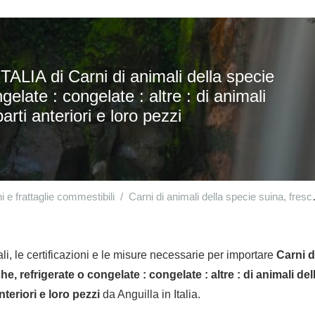
ALIA di Carni di animali della specie
gelate : congelate : altre : di animali
rti anteriori e loro pezzi
i e frattaglie commestibili
Carni di animali della specie suina, fresche, refrigerate o congelate
li, le certificazioni e le misure necessarie per importare
Carni d
he, refrigerate o congelate : congelate : altre : di animali de
nteriori e loro pezzi
da Anguilla in Italia.