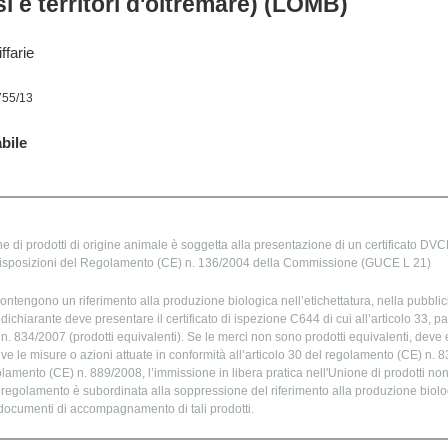
i e territori d'oltremare) (LOMB)
ffarie
755/13
bile
e di prodotti di origine animale è soggetta alla presentazione di un certificato DVCE
isposizioni del Regolamento (CE) n. 136/2004 della Commissione (GUCE L 21)
ontengono un riferimento alla produzione biologica nell’etichettatura, nella pubblic
chiarante deve presentare il certificato di ispezione C644 di cui all’articolo 33, par
. 834/2007 (prodotti equivalenti). Se le merci non sono prodotti equivalenti, deve e
ve le misure o azioni attuate in conformità all’articolo 30 del regolamento (CE) n. 
golamento (CE) n. 889/2008, l’immissione in libera pratica nell'Unione di prodotti no
o regolamento è subordinata alla soppressione del riferimento alla produzione biolog
 documenti di accompagnamento di tali prodotti.