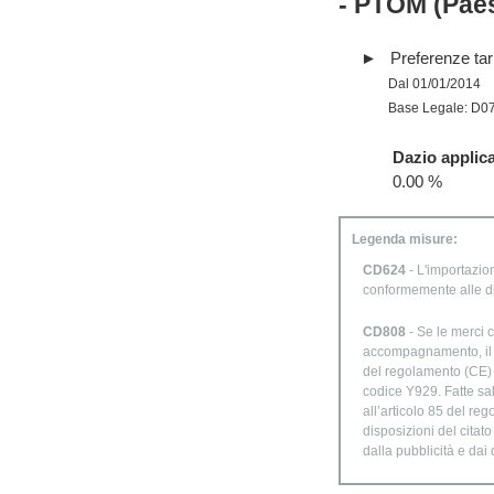
- PTOM (Paes
Preferenze tari
Dal 01/01/2014
Base Legale: D0
Dazio applica
0.00 %
Legenda misure:
CD624
- L'importazion
conformemente alle d
CD808
- Se le merci c
accompagnamento, il di
del regolamento (CE) n
codice Y929. Fatte sal
all’articolo 85 del re
disposizioni del citat
dalla pubblicità e dai