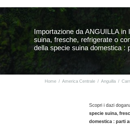
Importazione da ANGUILLA in IT
suina, fresche, refrigerate o con
della specie suina domestica : pa
Home
America Centrale
Anguilla
Carn
Scopri i dazi dogana
specie suina, fresc
domestica : parti a