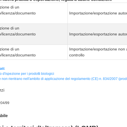
zione di un
to/licenza/documento
Importazione/esportazione autor
zione di un
to/licenza/documento
Importazione/esportazione autor
zione di un
Importazione/esportazione non 
to/licenza/documento
controllo
ati:
to d'ispezione per i prodotti biologici
 non rientrano nell'ambito di applicazione del regolamento (CE) n. 834/2007 (prodot
rzi
204/99
bile