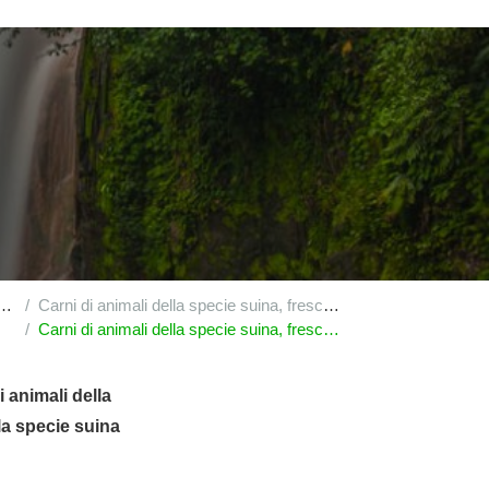
Carni di animali della specie suina, fresche, refrigerate o congelate : congelate : altre
Carni di animali della specie suina, fresche, refrigerate o congelate : congelate : altre : di animali della specie suina domestica : parti anteriori e loro pezzi
i animali della
lla specie suina