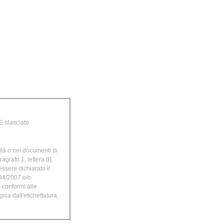
 rilasciato
ità o nei documenti di
agrafo 1, lettera d),
ssere dichiarato il
834/2007 e/o
n conformi alle
ica dall'etichettatura,