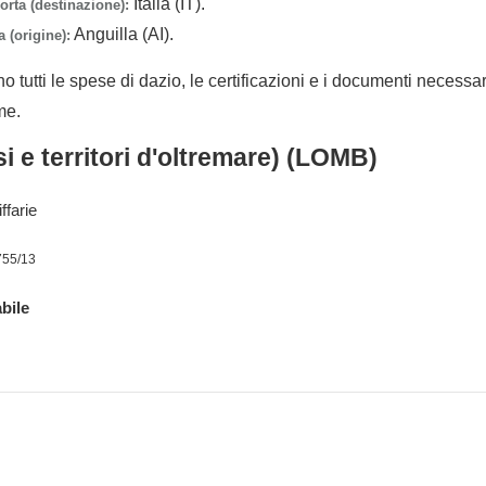
Italia (IT).
orta (destinazione):
Anguilla (AI).
 (origine):
no tutti le spese di dazio, le certificazioni e i documenti necessa
me.
i e territori d'oltremare) (LOMB)
ffarie
755/13
bile