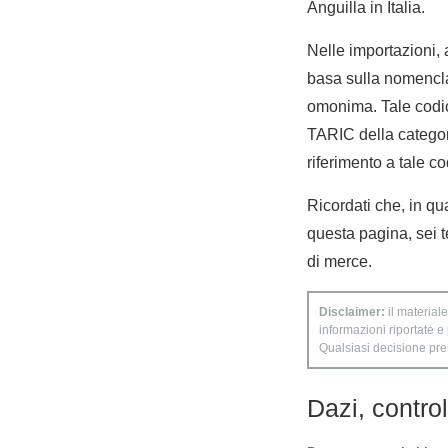
Anguilla in Italia.
Nelle importazioni,
basa sulla nomencla
omonima. Tale codic
TARIC della categor
riferimento a tale co
Ricordati che, in qu
questa pagina, sei t
di merce.
Disclaimer:
il materiale
informazioni riportate e
Qualsiasi decisione presa
Dazi, contro