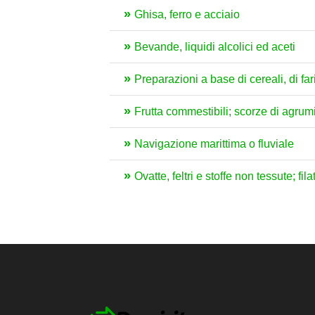
Ghisa, ferro e acciaio
Bevande, liquidi alcolici ed aceti
Preparazioni a base di cereali, di fari
Frutta commestibili; scorze di agrum
Navigazione marittima o fluviale
Ovatte, feltri e stoffe non tessute; fil