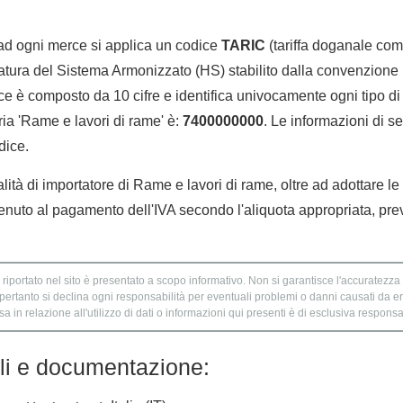
 ad ogni merce si applica un codice
TARIC
(tariffa doganale comu
tura del Sistema Armonizzato (HS) stabilito dalla convenzione 
e è composto da 10 cifre e identifica univocamente ogni tipo di 
ia 'Rame e lavori di rame' è:
7400000000
. Le informazioni di se
dice.
alità di importatore di Rame e lavori di rame, oltre ad adottare le
enuto al pagamento dell'IVA secondo l'aliquota appropriata, prev
 riportato nel sito è presentato a scopo informativo. Non si garantisce l'accuratezza e
 pertanto si declina ogni responsabilità per eventuali problemi o danni causati da er
 in relazione all'utilizzo di dati o informazioni qui presenti è di esclusiva responsab
lli e documentazione: