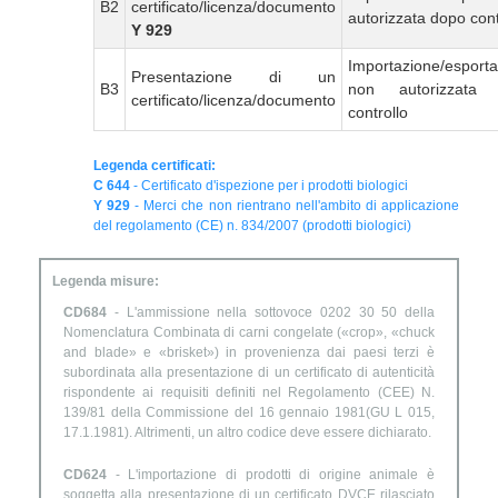
B2
certificato/licenza/documento
autorizzata dopo cont
Y 929
Importazione/esport
Presentazione di un
B3
non autorizzata
certificato/licenza/documento
controllo
Legenda certificati:
C 644
- Certificato d'ispezione per i prodotti biologici
Y 929
- Merci che non rientrano nell'ambito di applicazione
del regolamento (CE) n. 834/2007 (prodotti biologici)
Legenda misure:
CD684
- L'ammissione nella sottovoce 0202 30 50 della
Nomenclatura Combinata di carni congelate («crop», «chuck
and blade» e «brisket») in provenienza dai paesi terzi è
subordinata alla presentazione di un certificato di autenticità
rispondente ai requisiti definiti nel Regolamento (CEE) N.
139/81 della Commissione del 16 gennaio 1981(GU L 015,
17.1.1981). Altrimenti, un altro codice deve essere dichiarato.
CD624
- L'importazione di prodotti di origine animale è
soggetta alla presentazione di un certificato DVCE rilasciato