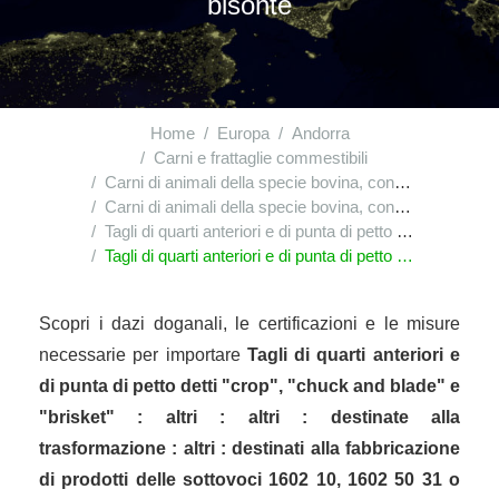
bisonte
Home
Europa
Andorra
Carni e frattaglie commestibili
Carni di animali della specie bovina, congelate
Carni di animali della specie bovina, congelate : disossate
Tagli di quarti anteriori e di punta di petto detti "crop", "chuck and blade" e "brisket"
Tagli di quarti anteriori e di punta di petto detti "crop", "chuck and blade" e "brisket" : altri : altri : destinate alla trasformazione : altri : destinati alla fabbricazione di prodotti delle sottovoci 1602 10, 1602 50 31 o 1602 50 95, che non contengono carni bovine, con un rapporto collageno/proteine non superiore a 0,45 e contenenti in peso almeno 20% di carne magra (frattaglie e grasso esclusi), il cui peso netto totale è costituito per almeno 85% da carne e gelatina; detti prodotti devono subire un trattamento termico sufficiente per garantire la coagulazione delle proteine della carne in tutto il prodotto e non presentare pertanto tracce di liquido rossastro sulla superficie di taglio quando è sezionato secondo un piano che passa per la sua parte più grossa (prodotto a) : di bisonte
Scopri i dazi doganali, le certificazioni e le misure
necessarie per importare
Tagli di quarti anteriori e
di punta di petto detti "crop", "chuck and blade" e
"brisket" : altri : altri : destinate alla
trasformazione : altri : destinati alla fabbricazione
di prodotti delle sottovoci 1602 10, 1602 50 31 o