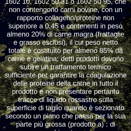
1602 10, 1602 50 31 o 1602 50 95, che
non contengono carni bovine, con un
rapporto collageno/proteine non
superiore a 0,45 e contenenti in peso
almeno 20% di carne magra (frattaglie
e grasso esclusi), il cui peso netto
totale è costituito per almeno 85% da
carne e gelatina; detti prodotti devono
subire un trattamento termico
sufficiente per garantire la coagulazione
delle proteine della carne in tutto il
prodotto e non presentare pertanto
tracce di liquido rossastro sulla
superficie di taglio quando è sezionato
secondo un piano che passa per la sua
parte più grossa (prodotto a) : di