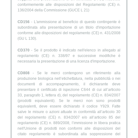
conformemente alle disposizioni del Regolamento (CE) n.
136/2004 della Commissione (GUCE L 21)
CD156
- L'ammissione al beneficio di questo contingente è
subordinata alla presentazione di un titolo d'importazione
conforme alle disposizioni del regolamento (CE) n. 431/2008
(GU L 130).
CD370
- Se il prodotto è indicato nell'elenco in allegato al
regolamento (CE) n. 338/97 e successive modifiche è
necessaria la presentazione di una licenza d'importazione.
CD808
- Se le merci contengono un riferimento alla
produzione biologica nell’etichettatura, nella pubblicità o nei
documenti di accompagnamento, il dichiarante deve
presentare il certificato di ispezione C644 di cui all’articolo
33, paragrafo 1, lettera d), del regolamento (CE) n. 834/2007
(prodotti equivalenti). Se le merci non sono prodotti
equivalenti, deve essere dichiarato il codice Y929. Fatte
salve le misure o azioni attuate in conformità all’articolo 30
del regolamento (CE) n. 834/2007 e/o all’articolo 85 del
regolamento (CE) n. 889/2008, l’immissione in libera pratica
nell'Unione di prodotti non conformi alle disposizioni del
citato regolamento è subordinata alla soppressione del