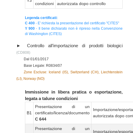
Y3
condizioni
autorizzata dopo controllo
Legenda certificati:
C 400
- E' richiesta la presentazione del certificato "CITES"
Y 900
- Il bene dichiarato non è ripreso nella Convenzione
di Washington (CITES)
Controllo all’importazione di prodotti biologici
(CD808)
Dal 01/01/2017
Base Legale: R0834/07
Zone Escluse: Iceland (IS), Switzerland (CH), Liechtenstein
(LI), Norway (NO)
Immissione in libera pratica o esportazione,
legata a talune condizioni
Presentazione di un
Importazione/esport
B1
certificato/licenza/documento
autorizzata dopo cont
C 644
Presentazione di un
Importazione/esport