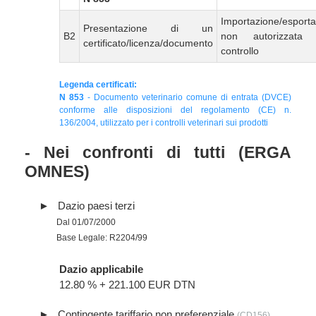
Importazione/esport
Presentazione di un
B2
non autorizzata
certificato/licenza/documento
controllo
Legenda certificati:
N 853
- Documento veterinario comune di entrata (DVCE)
conforme alle disposizioni del regolamento (CE) n.
136/2004, utilizzato per i controlli veterinari sui prodotti
- Nei confronti di tutti (ERGA
OMNES)
Dazio paesi terzi
Dal 01/07/2000
Base Legale: R2204/99
Dazio applicabile
12.80 % + 221.100 EUR DTN
Contingente tariffario non preferenziale
(CD156)