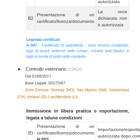
autorizzata
La voce
Presentazione di un
B2
dichiarata non
certificato/licenza/documento
è autorizzata
Legenda certificati:
A 007
- Certificato di autenticità - carni bovine congelate,
tagli di quarti anteriori detti «crop», «chuck and blade» e
tagli di punta di petto detti «brisket»
Controllo veterinario
(CD624)
Dal 01/06/2017
Base Legale: D0275/07
Zone Escluse: Norway (NO), San Marino (SM), Switzerland
(CH), Iceland (IS), Liechtenstein (LI)
Immissione in libera pratica o esportazione,
legata a talune condizioni
Presentazione di un
Importazione/esport
B1
certificato/licenza/documento
autorizzata dopo cont
N 853