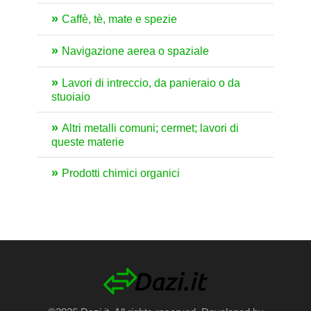
Caffè, tè, mate e spezie
Navigazione aerea o spaziale
Lavori di intreccio, da panieraio o da
stuoiaio
Altri metalli comuni; cermet; lavori di
queste materie
Prodotti chimici organici