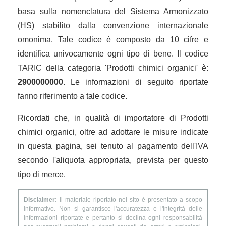
basa sulla nomenclatura del Sistema Armonizzato
(HS) stabilito dalla convenzione internazionale
omonima. Tale codice è composto da 10 cifre e
identifica univocamente ogni tipo di bene. Il codice
TARIC della categoria 'Prodotti chimici organici' è:
2900000000
. Le informazioni di seguito riportate
fanno riferimento a tale codice.
Ricordati che, in qualità di importatore di Prodotti
chimici organici, oltre ad adottare le misure indicate
in questa pagina, sei tenuto al pagamento dell'IVA
secondo l'aliquota appropriata, prevista per questo
tipo di merce.
Disclaimer:
il materiale riportato nel sito è presentato a scopo
informativo. Non si garantisce l'accuratezza e l'integrità delle
informazioni riportate e pertanto si declina ogni responsabilità