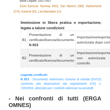
Base Legale: D0275/07
Zone Escluse: Norway (NO), San Marino (SM), Switzerland
(CH), Iceland (IS), Liechtenstein (LI)
Immissione in libera pratica o esportazione,
legata a talune condizioni
Presentazione di un
Importazione/esport
B1
certificato/licenza/documento
autorizzata dopo cont
N 853
Importazione/esport
Presentazione di un
B2
non autorizzata
certificato/licenza/documento
controllo
Legenda certificati:
N 853
- Documento veterinario comune di entrata (DVCE)
conforme alle disposizioni del regolamento (CE) n.
136/2004, utilizzato per i controlli veterinari sui prodotti
- Nei confronti di tutti (ERGA
OMNES)