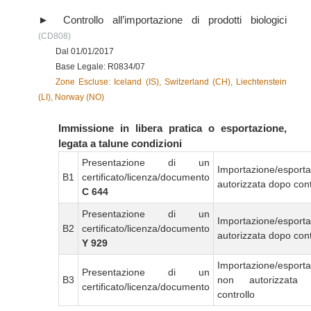
Controllo all’importazione di prodotti biologici
(CD808)
Dal 01/01/2017
Base Legale: R0834/07
Zone Escluse: Iceland (IS), Switzerland (CH), Liechtenstein
(LI), Norway (NO)
Immissione in libera pratica o esportazione,
legata a talune condizioni
Presentazione di un
Importazione/esport
B1
certificato/licenza/documento
autorizzata dopo cont
C 644
Presentazione di un
Importazione/esport
B2
certificato/licenza/documento
autorizzata dopo cont
Y 929
Importazione/esport
Presentazione di un
B3
non autorizzata
certificato/licenza/documento
controllo