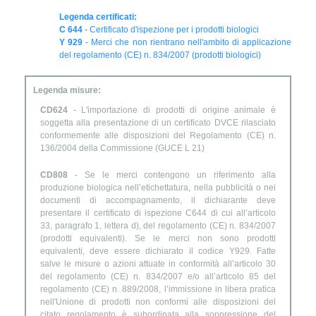
Legenda certificati:
C 644
- Certificato d'ispezione per i prodotti biologici
Y 929
- Merci che non rientrano nell'ambito di applicazione
del regolamento (CE) n. 834/2007 (prodotti biologici)
Legenda misure:
CD624
- L'importazione di prodotti di origine animale è
soggetta alla presentazione di un certificato DVCE rilasciato
conformemente alle disposizioni del Regolamento (CE) n.
136/2004 della Commissione (GUCE L 21)
CD808
- Se le merci contengono un riferimento alla
produzione biologica nell’etichettatura, nella pubblicità o nei
documenti di accompagnamento, il dichiarante deve
presentare il certificato di ispezione C644 di cui all’articolo
33, paragrafo 1, lettera d), del regolamento (CE) n. 834/2007
(prodotti equivalenti). Se le merci non sono prodotti
equivalenti, deve essere dichiarato il codice Y929. Fatte
salve le misure o azioni attuate in conformità all’articolo 30
del regolamento (CE) n. 834/2007 e/o all’articolo 85 del
regolamento (CE) n. 889/2008, l’immissione in libera pratica
nell'Unione di prodotti non conformi alle disposizioni del
citato regolamento è subordinata alla soppressione del