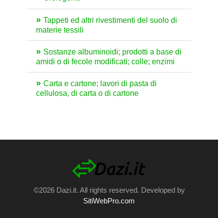
Tappeti ed altri rivestimenti del suolo di
materie tessili
Sostanze albuminoidi; prodotti a base di
amidi o di fecole modificati; colle; enzimi
Carta e cartone; lavori di pasta di
cellulosa, di carta o di cartone
©2026 Dazi.it. All rights reserved. Developed by
SitiWebPro.com