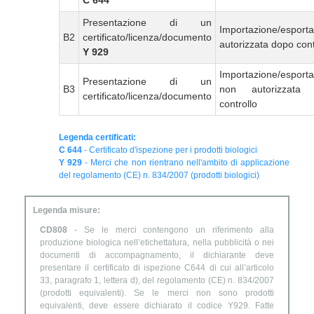
C 644
Presentazione di un
Importazione/esport
B2
certificato/licenza/documento
autorizzata dopo cont
Y 929
Importazione/esport
Presentazione di un
B3
non autorizzata
certificato/licenza/documento
controllo
Legenda certificati:
C 644
- Certificato d'ispezione per i prodotti biologici
Y 929
- Merci che non rientrano nell'ambito di applicazione
del regolamento (CE) n. 834/2007 (prodotti biologici)
Legenda misure:
CD808
- Se le merci contengono un riferimento alla
produzione biologica nell’etichettatura, nella pubblicità o nei
documenti di accompagnamento, il dichiarante deve
presentare il certificato di ispezione C644 di cui all’articolo
33, paragrafo 1, lettera d), del regolamento (CE) n. 834/2007
(prodotti equivalenti). Se le merci non sono prodotti
equivalenti, deve essere dichiarato il codice Y929. Fatte