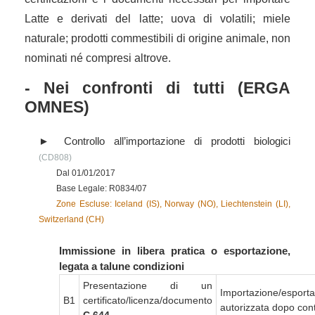
Latte e derivati del latte; uova di volatili; miele
naturale; prodotti commestibili di origine animale, non
nominati né compresi altrove.
- Nei confronti di tutti (ERGA
OMNES)
Controllo all’importazione di prodotti biologici
(CD808)
Dal 01/01/2017
Base Legale: R0834/07
Zone Escluse: Iceland (IS), Norway (NO), Liechtenstein (LI),
Switzerland (CH)
Immissione in libera pratica o esportazione,
legata a talune condizioni
Presentazione di un
Importazione/esport
B1
certificato/licenza/documento
autorizzata dopo cont