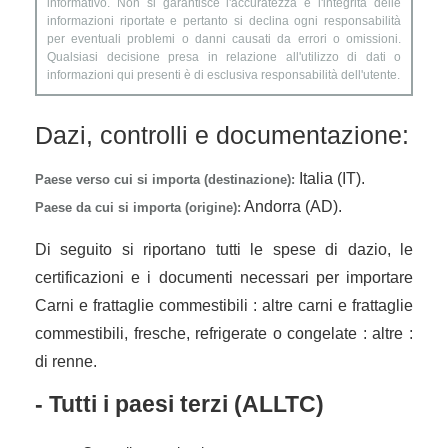
informativo. Non si garantisce l'accuratezza e l'integrità delle
informazioni riportate e pertanto si declina ogni responsabilità
per eventuali problemi o danni causati da errori o omissioni.
Qualsiasi decisione presa in relazione all'utilizzo di dati o
informazioni qui presenti è di esclusiva responsabilità dell'utente.
Dazi, controlli e documentazione:
Italia (IT).
Paese verso cui si importa (destinazione):
Andorra (AD).
Paese da cui si importa (origine):
Di seguito si riportano tutti le spese di dazio, le
certificazioni e i documenti necessari per importare
Carni e frattaglie commestibili : altre carni e frattaglie
commestibili, fresche, refrigerate o congelate : altre :
di renne.
- Tutti i paesi terzi (ALLTC)