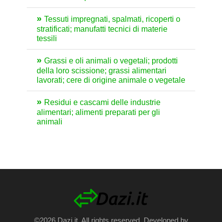
Tessuti impregnati, spalmati, ricoperti o
stratificati; manufatti tecnici di materie
tessili
Grassi e oli animali o vegetali; prodotti
della loro scissione; grassi alimentari
lavorati; cere di origine animale o vegetale
Residui e cascami delle industrie
alimentari; alimenti preparati per gli
animali
©2026 Dazi.it. All rights reserved. Developed by