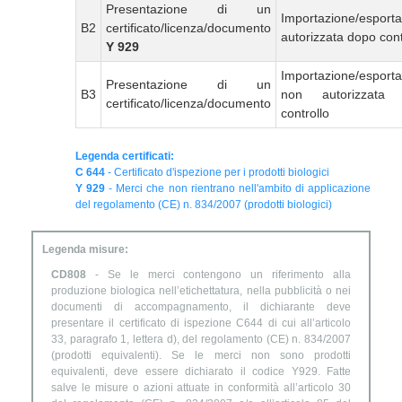
Presentazione di un
Importazione/esport
B2
certificato/licenza/documento
autorizzata dopo cont
Y 929
Importazione/esport
Presentazione di un
B3
non autorizzata
certificato/licenza/documento
controllo
Legenda certificati:
C 644
- Certificato d'ispezione per i prodotti biologici
Y 929
- Merci che non rientrano nell'ambito di applicazione
del regolamento (CE) n. 834/2007 (prodotti biologici)
Legenda misure:
CD808
- Se le merci contengono un riferimento alla
produzione biologica nell’etichettatura, nella pubblicità o nei
documenti di accompagnamento, il dichiarante deve
presentare il certificato di ispezione C644 di cui all’articolo
33, paragrafo 1, lettera d), del regolamento (CE) n. 834/2007
(prodotti equivalenti). Se le merci non sono prodotti
equivalenti, deve essere dichiarato il codice Y929. Fatte
salve le misure o azioni attuate in conformità all’articolo 30