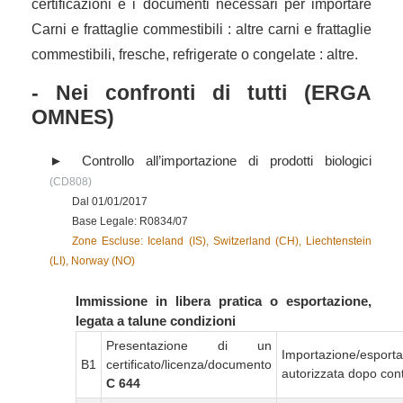
certificazioni e i documenti necessari per importare
Carni e frattaglie commestibili : altre carni e frattaglie
commestibili, fresche, refrigerate o congelate : altre.
- Nei confronti di tutti (ERGA
OMNES)
Controllo all’importazione di prodotti biologici
(CD808)
Dal 01/01/2017
Base Legale: R0834/07
Zone Escluse: Iceland (IS), Switzerland (CH), Liechtenstein
(LI), Norway (NO)
Immissione in libera pratica o esportazione,
legata a talune condizioni
Presentazione di un
Importazione/esport
B1
certificato/licenza/documento
autorizzata dopo cont
C 644