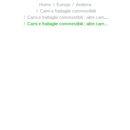
Home
Europa
Andorra
Carni e frattaglie commestibili
Carni e frattaglie commestibili : altre carni e frattaglie commestibili, fresche, refrigerate o congelate
Carni e frattaglie commestibili : altre carni e frattaglie commestibili, fresche, refrigerate o congelate : altre