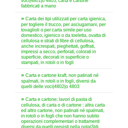
voci|4801|o 4803; carta e cartone
fabbricati a mano
Carta dei tipi utilizzati per carta igienica,
per togliere il trucco, per asciugamani, per
tovaglioli o per carta simile per uso
domestico, igienico o da toeletta, ovatta di
cellulosa e strati di fibre di cellulosa,
anche increspati, pieghettati, goffrati,
impressi a secco, perforati, colorati in
superficie, decorati in superficie o
stampati, in rotoli o in fogli
Carta e cartone kraft, non patinati né
spalmati, in rotoli o in fogli, diversi da
quelli delle voci|4802|o 4803
Carta e cartone; lavori di pasta di
cellulosa, di carta o di cartone : altra carta
ed altro cartone, non patinati né spalmati,
in rotoli o in fogli che non hanno subito
operazioni complementari o trattamenti
diversi da quelli previsti nella nota|3|di