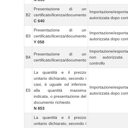
Presentazione di un
Importazione/esport
B2
certificato/licenza/documento
autorizzata dopo cont
C 640
Presentazione di un
Importazione/esport
B3
certificato/licenza/documento
autorizzata dopo cont
Y 058
Importazione/esport
Presentazione di un
B4
non autorizzata
certificato/licenza/documento
controllo
La quantità e il prezzo
unitario dichiarato, secondo i
casi, è uguale od inferiore
Importazione/esport
E5
alla quantità massima
autorizzata dopo cont
indicata, o presentazione del
documento richiesto
N 853
La quantità e il prezzo
unitario dichiarato, secondo i