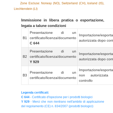
Zone Escluse: Norway (NO), Switzerland (CH), Iceland (IS),
Liechtenstein (LI)
Immissione in libera pratica o esportazione,
legata a talune condizioni
Presentazione di un
Importazione/esport
B1
certificato/licenza/documento
autorizzata dopo cont
C 644
Presentazione di un
Importazione/esport
B2
certificato/licenza/documento
autorizzata dopo cont
Y 929
Importazione/esport
Presentazione di un
B3
non autorizzata
certificato/licenza/documento
controllo
Legenda certificati:
C 644
- Certificato d'ispezione per i prodotti biologici
Y 929
- Merci che non rientrano nell'ambito di applicazione
del regolamento (CE) n. 834/2007 (prodotti biologici)