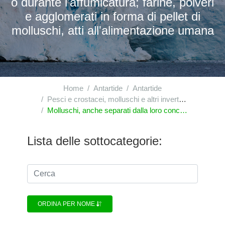
o durante l'affumicatura; farine, polveri
e agglomerati in forma di pellet di
molluschi, atti all'alimentazione umana
Home
Antartide
Antartide
Pesci e crostacei, molluschi e altri invertebrati acquatici
Molluschi, anche separati dalla loro conchiglia, vivi, freschi, refrigerati, congelati, secchi, salati o in salamoia; molluschi affumicati, anche separati dalla loro conchiglia, anche cotti prima o durante l'affumicatura; farine, polveri e agglomerati in forma di pellet di molluschi, atti all'alimentazione umana
Lista delle sottocategorie:
ORDINA PER NOME