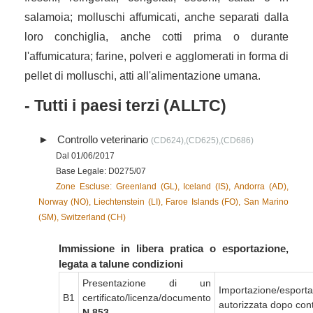
salamoia; molluschi affumicati, anche separati dalla
loro conchiglia, anche cotti prima o durante
l'affumicatura; farine, polveri e agglomerati in forma di
pellet di molluschi, atti all'alimentazione umana.
- Tutti i paesi terzi (ALLTC)
Controllo veterinario
(CD624),(CD625),(CD686)
Dal 01/06/2017
Base Legale: D0275/07
Zone Escluse: Greenland (GL), Iceland (IS), Andorra (AD),
Norway (NO), Liechtenstein (LI), Faroe Islands (FO), San Marino
(SM), Switzerland (CH)
Immissione in libera pratica o esportazione,
legata a talune condizioni
Presentazione di un
Importazione/esport
B1
certificato/licenza/documento
autorizzata dopo cont
N 853