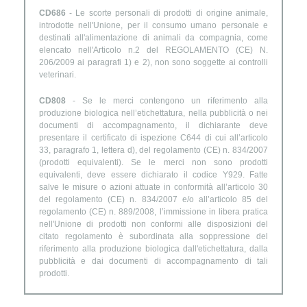
CD686
- Le scorte personali di prodotti di origine animale,
introdotte nell'Unione, per il consumo umano personale e
destinati all'alimentazione di animali da compagnia, come
elencato nell'Articolo n.2 del REGOLAMENTO (CE) N.
206/2009 ai paragrafi 1) e 2), non sono soggette ai controlli
veterinari.
CD808
- Se le merci contengono un riferimento alla
produzione biologica nell’etichettatura, nella pubblicità o nei
documenti di accompagnamento, il dichiarante deve
presentare il certificato di ispezione C644 di cui all’articolo
33, paragrafo 1, lettera d), del regolamento (CE) n. 834/2007
(prodotti equivalenti). Se le merci non sono prodotti
equivalenti, deve essere dichiarato il codice Y929. Fatte
salve le misure o azioni attuate in conformità all’articolo 30
del regolamento (CE) n. 834/2007 e/o all’articolo 85 del
regolamento (CE) n. 889/2008, l’immissione in libera pratica
nell'Unione di prodotti non conformi alle disposizioni del
citato regolamento è subordinata alla soppressione del
riferimento alla produzione biologica dall'etichettatura, dalla
pubblicità e dai documenti di accompagnamento di tali
prodotti.