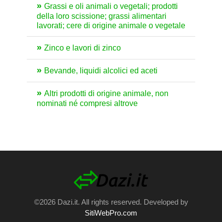
Grassi e oli animali o vegetali; prodotti
della loro scissione; grassi alimentari
lavorati; cere di origine animale o vegetale
Zinco e lavori di zinco
Bevande, liquidi alcolici ed aceti
Altri prodotti di origine animale, non
nominati né compresi altrove
©2026 Dazi.it. All rights reserved. Developed by
SitiWebPro.com