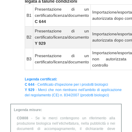
legata a talune condizioni
Presentazione di un
Importazione/esport
B1
certificato/licenza/documento
autorizzata dopo cont
C 644
Presentazione di un
Importazione/esport
B2
certificato/licenza/documento
autorizzata dopo cont
Y 929
Importazione/esport
Presentazione di un
B3
non autorizzata
certificato/licenza/documento
controllo
Legenda certificati:
C 644
- Certificato d'ispezione per i prodotti biologici
Y 929
- Merci che non rientrano nell'ambito di applicazione
del regolamento (CE) n. 834/2007 (prodotti biologici)
Legenda misure:
CD808
- Se le merci contengono un riferimento alla
produzione biologica nell’etichettatura, nella pubblicità o nei
documenti di accompagnamento, il dichiarante deve