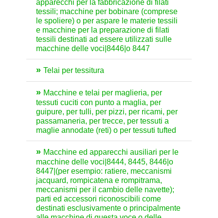
apparecchi per la fabbricazione di filati
tessili; macchine per bobinare (comprese
le spoliere) o per aspare le materie tessili
e macchine per la preparazione di filati
tessili destinati ad essere utilizzati sulle
macchine delle voci|8446|o 8447
Telai per tessitura
Macchine e telai per maglieria, per
tessuti cuciti con punto a maglia, per
guipure, per tulli, per pizzi, per ricami, per
passamaneria, per trecce, per tessuti a
maglie annodate (reti) o per tessuti tufted
Macchine ed apparecchi ausiliari per le
macchine delle voci|8444, 8445, 8446|o
8447|(per esempio: ratiere, meccanismi
jacquard, rompicatena e rompitrama,
meccanismi per il cambio delle navette);
parti ed accessori riconoscibili come
destinati esclusivamente o principalmente
alle macchine di questa voce o delle