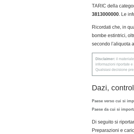
TARIC della categori
3813000000
. Le in
Ricordati che, in qu
bombe estintrici, ol
secondo l'aliquota a
Disclaimer:
il materiale
informazioni riportate e
Qualsiasi decisione presa
Dazi, contro
Paese verso cui si imp
Paese da cui si importa
Di seguito si riporta
Preparazioni e caric