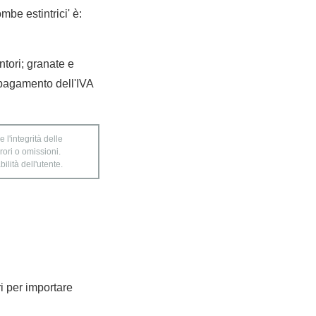
be estintrici' è:
ntori; granate e
l pagamento dell'IVA
 l'integrità delle
rori o omissioni.
ilità dell'utente.
ri per importare