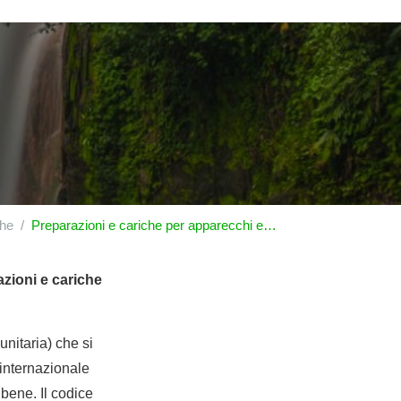
che
Preparazioni e cariche per apparecchi estintori; granate e bombe estintrici
zioni e cariche
nitaria) che si
internazionale
bene. Il codice