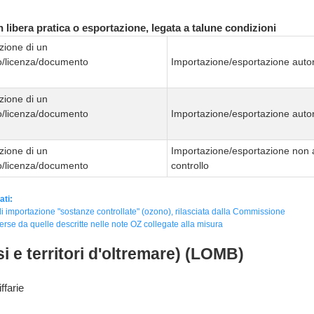
 libera pratica o esportazione, legata a talune condizioni
zione di un
to/licenza/documento
Importazione/esportazione autor
zione di un
to/licenza/documento
Importazione/esportazione autor
zione di un
Importazione/esportazione non 
to/licenza/documento
controllo
ati:
i importazione "sostanze controllate" (ozono), rilasciata dalla Commissione
erse da quelle descritte nelle note OZ collegate alla misura
i e territori d'oltremare) (LOMB)
ffarie