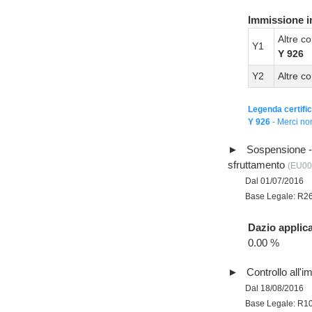
Immissione in
Altre co
Y1
Y 926
Y2
Altre co
Legenda certific
Y 926
- Merci non
Sospensione - p
sfruttamento
(EU00
Dal 01/07/2016
Base Legale: R2
Dazio applica
0.00 %
Controllo all'i
Dal 18/08/2016
Base Legale: R1