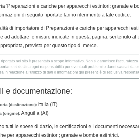
a 'Preparazioni e cariche per apparecchi estintori; granate e bom
formazioni di seguito riportate fanno riferimento a tale codice.
alità di importatore di Preparazioni e cariche per apparecchi esti
tre ad adottare le misure indicate in questa pagina, sei tenuto a
ppropriata, prevista per questo tipo di merce.
 riportato nel sito è presentato a scopo informativo. Non si garantisce l'accuratezza e
 pertanto si declina ogni responsabilità per eventuali problemi o danni causati da er
 in relazione all'utilizzo di dati o informazioni qui presenti è di esclusiva responsab
lli e documentazione:
Italia (IT).
orta (destinazione):
Anguilla (AI).
 (origine):
no tutti le spese di dazio, le certificazioni e i documenti necessa
he per apparecchi estintori; granate e bombe estintrici.