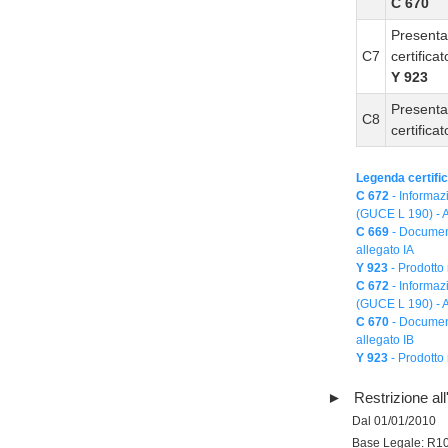
C 670
Presenta
C7
certific
Y 923
Presenta
C8
certific
Legenda certific
C 672
- Informaz
(GUCE L 190) - Ar
C 669
- Document
allegato IA
Y 923
- Prodotto
C 672
- Informaz
(GUCE L 190) - Ar
C 670
- Document
allegato IB
Y 923
- Prodotto
Restrizione all
Dal 01/01/2010
Base Legale: R1