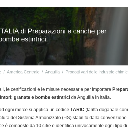
ALIA di Preparazioni e cariche per
bombe estintrici
e
America Centrale
Anguilla
Prodotti vari delle industrie chimi
li, le certificazioni e le misure necessarie per importare
Prepara
intori; granate e bombe estintrici
da Anguilla in Italia.
 ad ogni merce si applica un codice
TARIC
(tariffa doganale comu
tura del Sistema Armonizzato (HS) stabilito dalla convenzione 
e è composto da 10 cifre e identifica univocamente ogni tipo di 