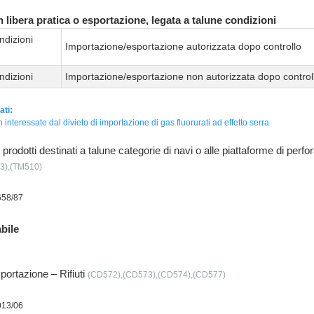
 libera pratica o esportazione, legata a talune condizioni
ndizioni
Importazione/esportazione autorizzata dopo controllo
ndizioni
Importazione/esportazione non autorizzata dopo control
ati:
 interessate dal divieto di importazione di gas fluorurati ad effetto serra
rodotti destinati a talune categorie di navi o alle piattaforme di perfo
3),(TM510)
658/87
bile
mportazione – Rifiuti
(CD572),(CD573),(CD574),(CD577)
013/06