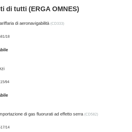
nti di tutti (ERGA OMNES)
iffaria di aeronavigabilità
(CD333)
581/18
bile
rzi
115/94
bile
importazione di gas fluorurati ad effetto serra
(CD582)
517/14