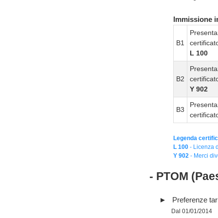
Immissione in
Presenta
B1
certifica
L 100
Presenta
B2
certifica
Y 902
Presenta
B3
certifica
Legenda certific
L 100
- Licenza d
Y 902
- Merci div
- PTOM (Paes
Preferenze tari
Dal 01/01/2014