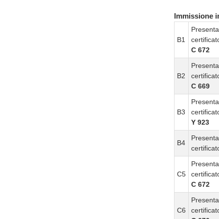
Immissione in
Presenta
B1
certific
C 672
Presenta
B2
certific
C 669
Presenta
B3
certific
Y 923
Presenta
B4
certific
Presenta
C5
certific
C 672
Presenta
C6
certific