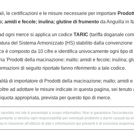
li, le certificazioni e le misure necessarie per importare
Prodott
 amidi e fecole; inulina; glutine di frumento
da Anguilla in Ita
 ad ogni merce si applica un codice
TARIC
(tariffa doganale comu
tura del Sistema Armonizzato (HS) stabilito dalla convenzione 
e è composto da 10 cifre e identifica univocamente ogni tipo di 
a 'Prodotti della macinazione; malto; amidi e fecole; inulina; glu
formazioni di seguito riportate fanno riferimento a tale codice.
alità di importatore di Prodotti della macinazione; malto; amidi e 
 oltre ad adottare le misure indicate in questa pagina, sei tenut
liquota appropriata, prevista per questo tipo di merce.
 riportato nel sito è presentato a scopo informativo. Non si garantisce l'accuratezza e
 pertanto si declina ogni responsabilità per eventuali problemi o danni causati da er
 in relazione all'utilizzo di dati o informazioni qui presenti è di esclusiva responsab