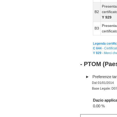
Presenta
B2
certifica
Y 929
Presenta
B3
certifica
Legenda certific
C 644
- Certifica
Y 929
- Merci che
- PTOM (Paes
Preferenze tari
Dal 01/01/2014
Base Legale: D0
Dazio applica
0.00 %