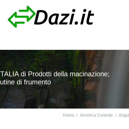
ALIA di Prodotti della macinazione;
lutine di frumento
Home
America Centrale
Angui