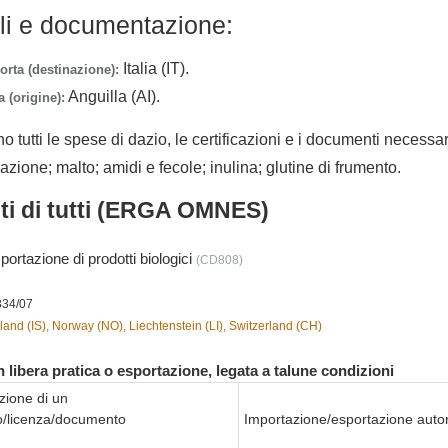
lli e documentazione:
Italia (IT).
orta (destinazione):
Anguilla (AI).
 (origine):
no tutti le spese di dazio, le certificazioni e i documenti necessa
azione; malto; amidi e fecole; inulina; glutine di frumento.
nti di tutti (ERGA OMNES)
portazione di prodotti biologici
(CD808)
834/07
land (IS), Norway (NO), Liechtenstein (LI), Switzerland (CH)
 libera pratica o esportazione, legata a talune condizioni
zione di un
to/licenza/documento
Importazione/esportazione autor