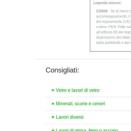
Legenda misure:
CD808
- Se le merci c
accompagnamento, il di
del regolamento (CE) n
codice Y929. Fatte sal
all’articolo 85 del re
disposizioni del citat
dalla pubblicità e dai
Consigliati:
Vetro e lavori di vetro
Minerali, scorie e ceneri
Lavori diversi
Lavori di ghisa, ferro o acciaio