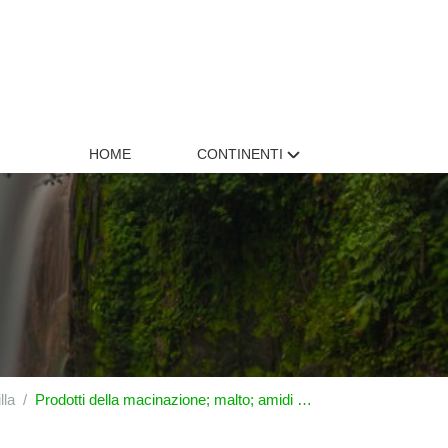
HOME
CONTINENTI
lla
Prodotti della macinazione; malto; amidi e fecole; inulina; glutine di frumento