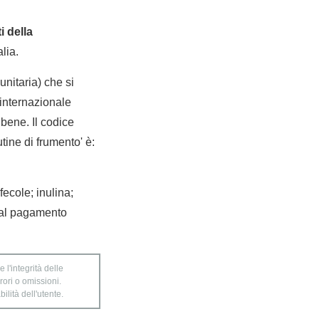
i della
lia.
nitaria) che si
internazionale
bene. Il codice
tine di frumento' è:
fecole; inulina;
o al pagamento
 l'integrità delle
rori o omissioni.
ilità dell'utente.