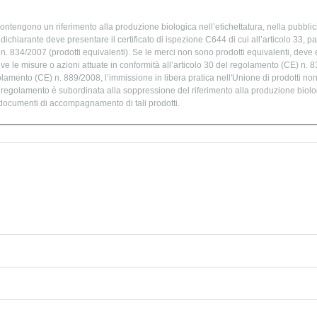
ontengono un riferimento alla produzione biologica nell’etichettatura, nella pubblic
chiarante deve presentare il certificato di ispezione C644 di cui all’articolo 33, par
. 834/2007 (prodotti equivalenti). Se le merci non sono prodotti equivalenti, deve e
ve le misure o azioni attuate in conformità all’articolo 30 del regolamento (CE) n. 
golamento (CE) n. 889/2008, l’immissione in libera pratica nell'Unione di prodotti no
o regolamento è subordinata alla soppressione del riferimento alla produzione biolog
 documenti di accompagnamento di tali prodotti.