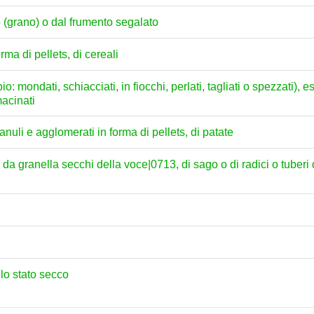
o (grano) o dal frumento segalato
ma di pellets, di cereali
o: mondati, schiacciati, in fiocchi, perlati, tagliati o spezzati), 
macinati
anuli e agglomerati in forma di pellets, di patate
 da granella secchi della voce|0713, di sago o di radici o tuberi 
llo stato secco