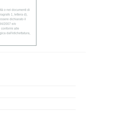
ità o nei documenti di
agrafo 1, lettera d),
ssere dichiarato il
834/2007 e/o
n conformi alle
ica dall'etichettatura,