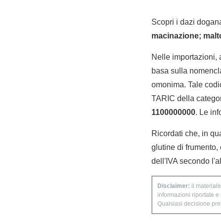
Scopri i dazi dogana
macinazione; malto;
Nelle importazioni,
basa sulla nomencla
omonima. Tale codic
TARIC della categori
1100000000
. Le in
Ricordati che, in qu
glutine di frumento,
dell'IVA secondo l'a
Disclaimer:
il materiale
informazioni riportate e
Qualsiasi decisione presa