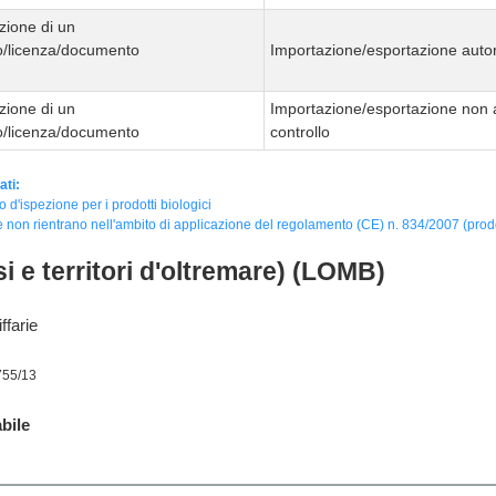
zione di un
to/licenza/documento
Importazione/esportazione autor
zione di un
Importazione/esportazione non 
to/licenza/documento
controllo
ati:
to d'ispezione per i prodotti biologici
 non rientrano nell'ambito di applicazione del regolamento (CE) n. 834/2007 (prodot
i e territori d'oltremare) (LOMB)
ffarie
755/13
bile