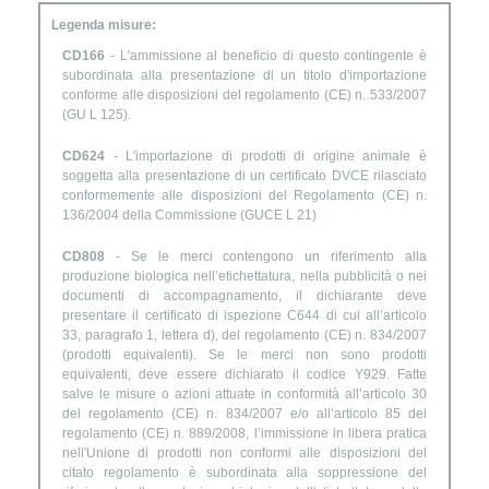
Legenda misure:
CD166
- L'ammissione al beneficio di questo contingente è
subordinata alla presentazione di un titolo d'importazione
conforme alle disposizioni del regolamento (CE) n. 533/2007
(GU L 125).
CD624
- L'importazione di prodotti di origine animale è
soggetta alla presentazione di un certificato DVCE rilasciato
conformemente alle disposizioni del Regolamento (CE) n.
136/2004 della Commissione (GUCE L 21)
CD808
- Se le merci contengono un riferimento alla
produzione biologica nell’etichettatura, nella pubblicità o nei
documenti di accompagnamento, il dichiarante deve
presentare il certificato di ispezione C644 di cui all’articolo
33, paragrafo 1, lettera d), del regolamento (CE) n. 834/2007
(prodotti equivalenti). Se le merci non sono prodotti
equivalenti, deve essere dichiarato il codice Y929. Fatte
salve le misure o azioni attuate in conformità all’articolo 30
del regolamento (CE) n. 834/2007 e/o all’articolo 85 del
regolamento (CE) n. 889/2008, l’immissione in libera pratica
nell'Unione di prodotti non conformi alle disposizioni del
citato regolamento è subordinata alla soppressione del