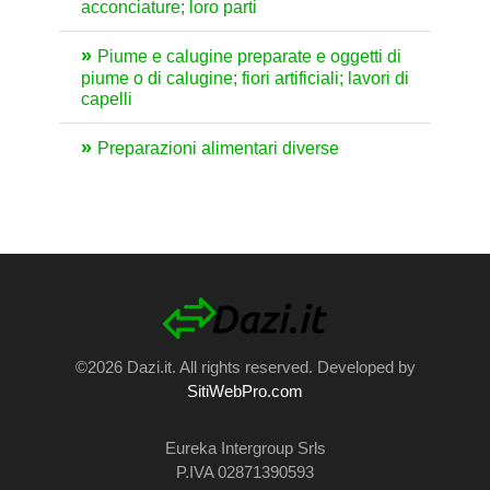
acconciature; loro parti
Piume e calugine preparate e oggetti di
piume o di calugine; fiori artificiali; lavori di
capelli
Preparazioni alimentari diverse
©2026 Dazi.it. All rights reserved. Developed by
SitiWebPro.com
Eureka Intergroup Srls
P.IVA 02871390593