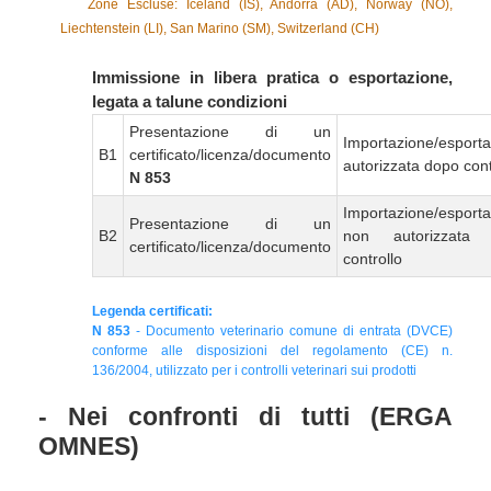
Zone Escluse: Iceland (IS), Andorra (AD), Norway (NO),
Liechtenstein (LI), San Marino (SM), Switzerland (CH)
Immissione in libera pratica o esportazione,
legata a talune condizioni
Presentazione di un
Importazione/esport
B1
certificato/licenza/documento
autorizzata dopo cont
N 853
Importazione/esport
Presentazione di un
B2
non autorizzata
certificato/licenza/documento
controllo
Legenda certificati:
N 853
- Documento veterinario comune di entrata (DVCE)
conforme alle disposizioni del regolamento (CE) n.
136/2004, utilizzato per i controlli veterinari sui prodotti
- Nei confronti di tutti (ERGA
OMNES)