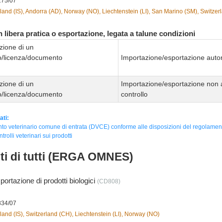
275/07
land (IS), Andorra (AD), Norway (NO), Liechtenstein (LI), San Marino (SM), Switzer
 libera pratica o esportazione, legata a talune condizioni
zione di un
to/licenza/documento
Importazione/esportazione autor
zione di un
Importazione/esportazione non 
to/licenza/documento
controllo
ati:
o veterinario comune di entrata (DVCE) conforme alle disposizioni del regolamen
ntrolli veterinari sui prodotti
nti di tutti (ERGA OMNES)
portazione di prodotti biologici
(CD808)
834/07
land (IS), Switzerland (CH), Liechtenstein (LI), Norway (NO)