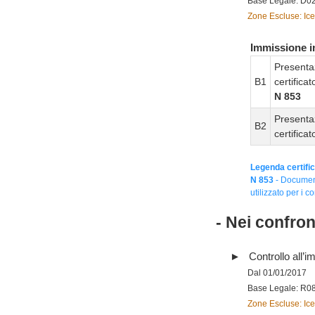
Base Legale: D0
Zone Escluse: Ice
Immissione in
Presenta
B1
certifica
N 853
Presenta
B2
certifica
Legenda certific
N 853
- Document
utilizzato per i co
- Nei confro
Controllo all’im
Dal 01/01/2017
Base Legale: R0
Zone Escluse: Ice