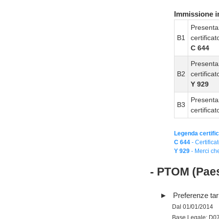
Immissione in
Presenta
B1
certifica
C 644
Presenta
B2
certifica
Y 929
Presenta
B3
certifica
Legenda certific
C 644
- Certifica
Y 929
- Merci che
- PTOM (Paes
Preferenze tari
Dal 01/01/2014
Base Legale: D0