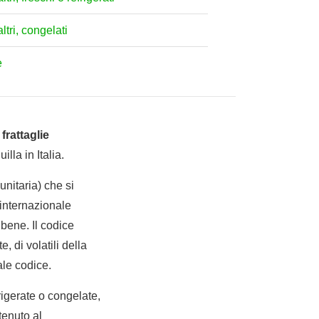
ltri, congelati
e
 frattaglie
lla in Italia.
nitaria) che si
internazionale
bene. Il codice
, di volatili della
ale codice.
frigerate o congelate,
tenuto al