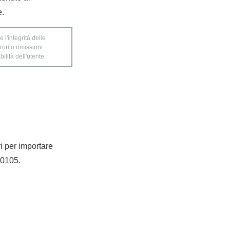
e.
 l'integrità delle
rori o omissioni.
ilità dell'utente.
ri per importare
e|0105.