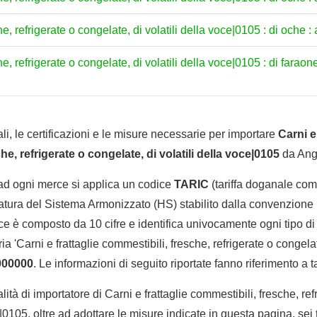
e, refrigerate o congelate, di volatili della voce|0105 : di oche : a
he, refrigerate o congelate, di volatili della voce|0105 : di faraon
li, le certificazioni e le misure necessarie per importare
Carni e
he, refrigerate o congelate, di volatili della voce|0105
da Angui
 ad ogni merce si applica un codice
TARIC
(tariffa doganale comu
tura del Sistema Armonizzato (HS) stabilito dalla convenzione 
e è composto da 10 cifre e identifica univocamente ogni tipo di 
 'Carni e frattaglie commestibili, fresche, refrigerate o congelate
000000
. Le informazioni di seguito riportate fanno riferimento a t
lità di importatore di Carni e frattaglie commestibili, fresche, re
e|0105, oltre ad adottare le misure indicate in questa pagina, sei 