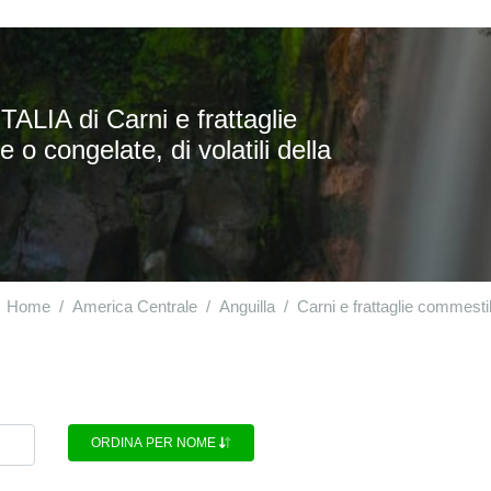
ALIA di Carni e frattaglie
e o congelate, di volatili della
Home
America Centrale
Anguilla
Carni e frattaglie commestib
ORDINA PER NOME