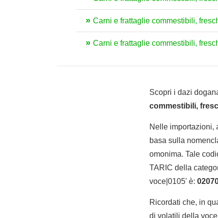
Carni e frattaglie commestibili, fresch
Carni e frattaglie commestibili, fresc
Scopri i dazi dogana
commestibili, fresc
Nelle importazioni,
basa sulla nomencla
omonima. Tale codic
TARIC della categoria
voce|0105' è:
0207
Ricordati che, in qua
di volatili della voc