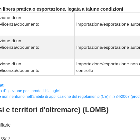
 libera pratica o esportazione, legata a talune condizioni
zione di un
to/licenza/documento
Importazione/esportazione autor
zione di un
to/licenza/documento
Importazione/esportazione autor
zione di un
Importazione/esportazione non 
to/licenza/documento
controllo
ati:
to d'ispezione per i prodotti biologici
 non rientrano nell'ambito di applicazione del regolamento (CE) n. 834/2007 (prodot
i e territori d'oltremare) (LOMB)
ffarie
755/13