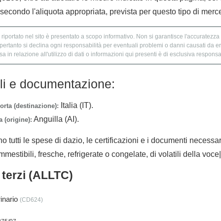
econdo l'aliquota appropriata, prevista per questo tipo di merc
 riportato nel sito è presentato a scopo informativo. Non si garantisce l'accuratezza e
 pertanto si declina ogni responsabilità per eventuali problemi o danni causati da er
 in relazione all'utilizzo di dati o informazioni qui presenti è di esclusiva responsab
lli e documentazione:
Italia (IT).
orta (destinazione):
Anguilla (AI).
 (origine):
no tutti le spese di dazio, le certificazioni e i documenti necessa
mmestibili, fresche, refrigerate o congelate, di volatili della voc
i terzi (ALLTC)
rinario
(CD624)