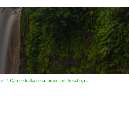
ili
Carni e frattaglie commestibili, fresche, refrigerate o congelate, di volatili della voce|0105