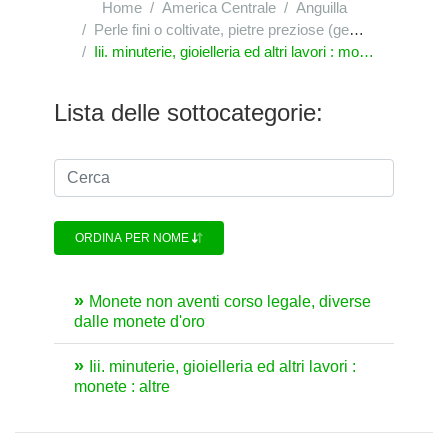
Home
America Centrale
Anguilla
Perle fini o coltivate, pietre preziose (gemme), pietre semipreziose (fini) o simili, metalli preziosi, metalli placcati o ricoperti di metalli preziosi e lavori di queste materie; minuterie di fantasia; monete
Iii. minuterie, gioielleria ed altri lavori : monete
Lista delle sottocategorie:
ORDINA PER NOME
Monete non aventi corso legale, diverse
dalle monete d'oro
Iii. minuterie, gioielleria ed altri lavori :
monete : altre