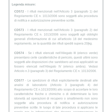
Legenda misure:
CD572
- I rifiuti menzionati nell'Articolo 3 (paragrafo 1) del
Regolamento CE n. 1013/2006 sono soggetti alla procedura
di notifica e autorizzazione preventive scritte.
CD573
- I rifiuti menzionati nell'Articolo 3 (paragrafo 2) del
Regolamento CE n. 1013/2006 sono soggetti agli obblighi
generali d'informazione di cui all'articolo 18 del medesimo
regolamento, se la quantità dei rifiuti spediti supera 20|kg.
CD574
- Se i rifiuti elencati nell'Allegato III (elenco verde)
presentano certe caratteristiche di pericolo, questi ultimi sono
soggetti alle disposizioni che sarebbero ad essi applicabili se
fossero elencati nell'Allegato IV (elenco ambra). Vedasi
Articolo n.3 (paragrafo 3) del Regolamento CE n. 1013/2006.
CD577
- Le spedizioni di rifiuti esplicitamente destinati alle
analisi di laboratorio (Articolo 3 (paragrafo 4) del
Regolamento CE n.1013/2006) allo scopo di accertare le loro
caratteristiche fisiche o chimiche o di determinare la loro
idoneità ad operazioni di recupero o smaltimento non sono
soggette alla procedura di notifica e autorizzazione
preventive scritte. In luogo di tale procedura si applicano le