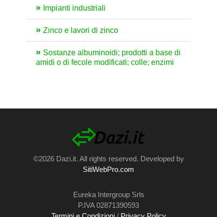
Impianti industriali
Zinco e lavori di zinco
Sostanze albuminoidi; prodotti a base di
amidi o di fecole modificati; colle; enzimi
©2026 Dazi.it. All rights reserved. Developed by
SitiWebPro.com
Eureka Intergroup Srls
P.IVA 02871390593
Termini e Condizioni
/
Privacy Policy