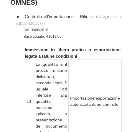
OMNES)
Controllo all'importazione – Rifiuti
(CD572),(CD573),
(CD574),(CD577)
Dal 18/08/2016
Base Legale: R1013/06
Immissione in libera pratica o esportazione,
legata a talune condizioni
La quantità e il
prezzo unitario
dichiarato,
secondo i casi, è
uguale od
inferiore alla
Importazione/esportazione
E1
quantità
autorizzata dopo controllo
massima
indicata, o
presentazione
del documento