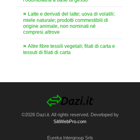
Latte e derivati del latte; uova di volatili;
miele naturale; prodotti commestibili di
origine animale, non nominati né
compresi altrove
Altre fibre tessili vegetali; filati di carta e
tessuti di filati di carta
©2026 Dazi.it. All rights reserved. Developed by
SitiWebPro.com
Eureka Intergroup Srls