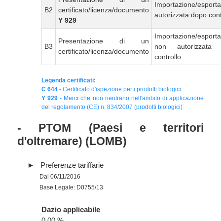
Importazione/esport
B2
certificato/licenza/documento
autorizzata dopo cont
Y 929
Importazione/esport
Presentazione di un
B3
non autorizzata
certificato/licenza/documento
controllo
Legenda certificati:
C 644
- Certificato d'ispezione per i prodotti biologici
Y 929
- Merci che non rientrano nell'ambito di applicazione
del regolamento (CE) n. 834/2007 (prodotti biologici)
- PTOM (Paesi e territori
d'oltremare) (LOMB)
Preferenze tariffarie
Dal 06/11/2016
Base Legale: D0755/13
Dazio applicabile
0.00 %