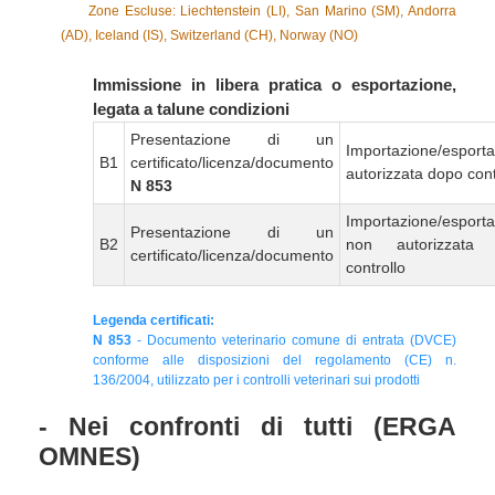
Zone Escluse: Liechtenstein (LI), San Marino (SM), Andorra
(AD), Iceland (IS), Switzerland (CH), Norway (NO)
Immissione in libera pratica o esportazione,
legata a talune condizioni
Presentazione di un
Importazione/esport
B1
certificato/licenza/documento
autorizzata dopo cont
N 853
Importazione/esport
Presentazione di un
B2
non autorizzata
certificato/licenza/documento
controllo
Legenda certificati:
N 853
- Documento veterinario comune di entrata (DVCE)
conforme alle disposizioni del regolamento (CE) n.
136/2004, utilizzato per i controlli veterinari sui prodotti
- Nei confronti di tutti (ERGA
OMNES)