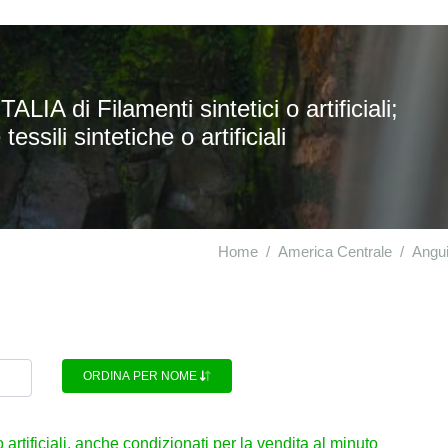
IA di Filamenti sintetici o artificiali;
essili sintetiche o artificiali
Home
America Centrale
Angui
ORDINA PER NOME
 o artificiali, anche condizionati per la vendita al minuto