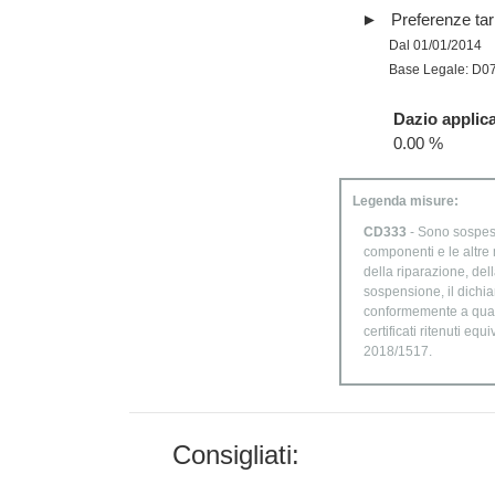
Preferenze tari
Dal 01/01/2014
Base Legale: D0
Dazio applica
0.00 %
Legenda misure:
CD333
- Sono sospesi
componenti e le altre 
della riparazione, del
sospensione, il dichia
conformemente a quanto
certificati ritenuti eq
2018/1517.
Consigliati: