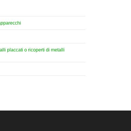
 apparecchi
lli placcati o ricoperti di metalli