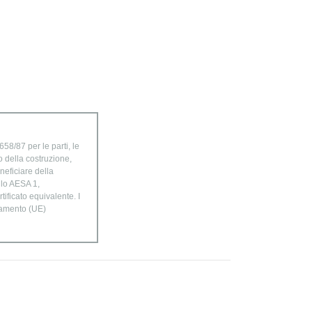
58/87 per le parti, le
o della costruzione,
neficiare della
ulo AESA 1,
ificato equivalente. I
golamento (UE)