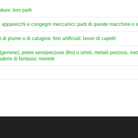
ture; loro parti
e, apparecchi e congegni meccanici; parti di queste macchine o
 piume o di calugine; fiori artificiali; lavori di capelli
 (gemme), pietre semipreziose (fini) o simili, metalli preziosi, meta
nuterie di fantasia; monete