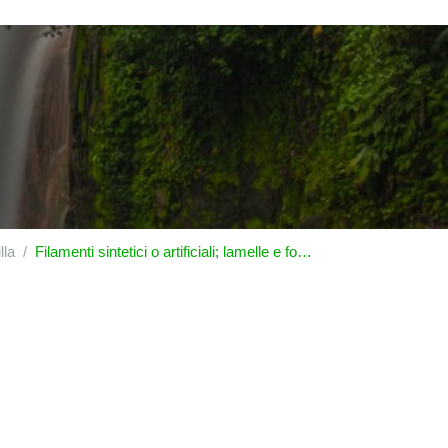
lla
Filamenti sintetici o artificiali; lamelle e forme simili di materie tessili sintetiche o artificiali