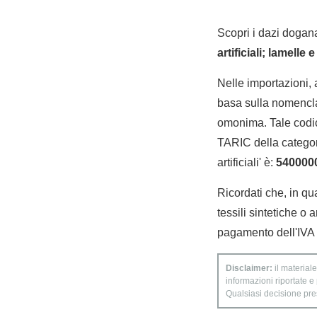
Scopri i dazi dogana
artificiali; lamelle 
Nelle importazioni,
basa sulla nomencla
omonima. Tale codic
TARIC della categoria
artificiali' è:
540000
Ricordati che, in qua
tessili sintetiche o 
pagamento dell'IVA s
Disclaimer:
il materiale
informazioni riportate e
Qualsiasi decisione presa