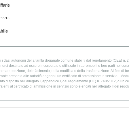
ffarie
755/13
bile
 i dazi autonomi della tariffa doganale comune stabiliti dal regolamento (CEE) n. 26
merci destinate ad essere incorporate o utilizzate in aeromobili e loro parti nel cors
la manutenzione, del rifacimento, della modifica o della trasformazione. Al fine di be
rante presenta alle autorità doganali un certificato di ammissione in servizio - Mod
 disposto nell'allegato I, appendice I, del regolamento (UE) n. 748/2012, o un cert
uivalenti al certificato di ammissione in servizio sono elencati nell'allegato II del re