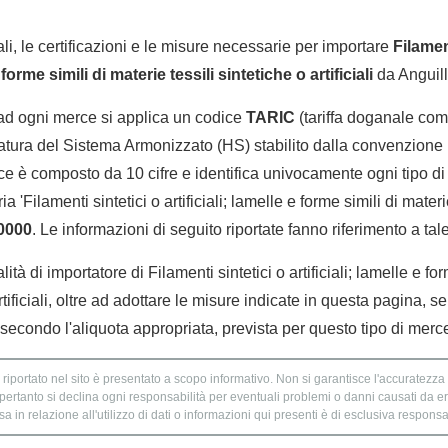
li, le certificazioni e le misure necessarie per importare
Filamen
e forme simili di materie tessili sintetiche o artificiali
da Anguilla
 ad ogni merce si applica un codice
TARIC
(tariffa doganale comu
tura del Sistema Armonizzato (HS) stabilito dalla convenzione 
e è composto da 10 cifre e identifica univocamente ogni tipo di 
 'Filamenti sintetici o artificiali; lamelle e forme simili di materi
0000
. Le informazioni di seguito riportate fanno riferimento a tal
lità di importatore di Filamenti sintetici o artificiali; lamelle e fo
artificiali, oltre ad adottare le misure indicate in questa pagina, se
econdo l'aliquota appropriata, prevista per questo tipo di merc
 riportato nel sito è presentato a scopo informativo. Non si garantisce l'accuratezza e
 pertanto si declina ogni responsabilità per eventuali problemi o danni causati da er
 in relazione all'utilizzo di dati o informazioni qui presenti è di esclusiva responsab