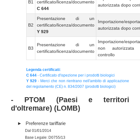
B1
certificato/licenza/documento
autorizzata dopo cont
C 644
Presentazione di un
Importazione/esport
B2
certificato/licenza/documento
autorizzata dopo cont
Y 929
Importazione/esport
Presentazione di un
B3
non autorizzata
certificato/licenza/documento
controllo
Legenda certificati:
C 644
- Certificato d'ispezione per i prodotti biologici
Y 929
- Merci che non rientrano nell'ambito di applicazione
del regolamento (CE) n. 834/2007 (prodotti biologici)
- PTOM (Paesi e territori
d'oltremare) (LOMB)
Preferenze tariffarie
Dal 01/01/2014
Base Legale: D0755/13