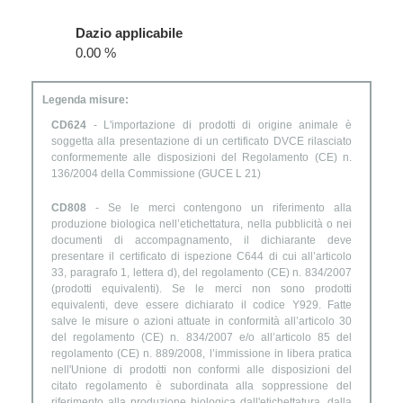
Dazio applicabile
0.00 %
Legenda misure:
CD624
- L'importazione di prodotti di origine animale è
soggetta alla presentazione di un certificato DVCE rilasciato
conformemente alle disposizioni del Regolamento (CE) n.
136/2004 della Commissione (GUCE L 21)
CD808
- Se le merci contengono un riferimento alla
produzione biologica nell’etichettatura, nella pubblicità o nei
documenti di accompagnamento, il dichiarante deve
presentare il certificato di ispezione C644 di cui all’articolo
33, paragrafo 1, lettera d), del regolamento (CE) n. 834/2007
(prodotti equivalenti). Se le merci non sono prodotti
equivalenti, deve essere dichiarato il codice Y929. Fatte
salve le misure o azioni attuate in conformità all’articolo 30
del regolamento (CE) n. 834/2007 e/o all’articolo 85 del
regolamento (CE) n. 889/2008, l’immissione in libera pratica
nell'Unione di prodotti non conformi alle disposizioni del
citato regolamento è subordinata alla soppressione del
riferimento alla produzione biologica dall'etichettatura, dalla