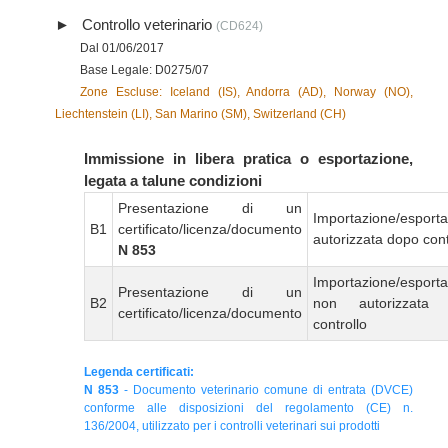
Controllo veterinario
(CD624)
Dal 01/06/2017
Base Legale: D0275/07
Zone Escluse: Iceland (IS), Andorra (AD), Norway (NO),
Liechtenstein (LI), San Marino (SM), Switzerland (CH)
Immissione in libera pratica o esportazione,
legata a talune condizioni
Presentazione di un
Importazione/esport
B1
certificato/licenza/documento
autorizzata dopo cont
N 853
Importazione/esport
Presentazione di un
B2
non autorizzata
certificato/licenza/documento
controllo
Legenda certificati:
N 853
- Documento veterinario comune di entrata (DVCE)
conforme alle disposizioni del regolamento (CE) n.
136/2004, utilizzato per i controlli veterinari sui prodotti