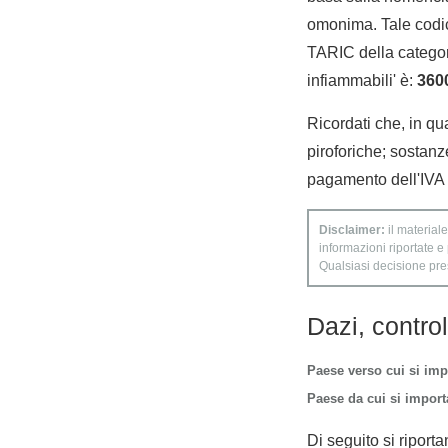
omonima. Tale codic
TARIC della categoria
infiammabili' è:
360
Ricordati che, in qua
piroforiche; sostanz
pagamento dell'IVA s
Disclaimer:
il materiale
informazioni riportate e
Qualsiasi decisione presa
Dazi, contro
Paese verso cui si imp
Paese da cui si importa
Di seguito si riporta