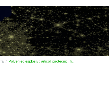
rra
Polveri ed esplosivi; articoli pirotecnici; fiammiferi; leghe piroforiche; sostanze infiammabili