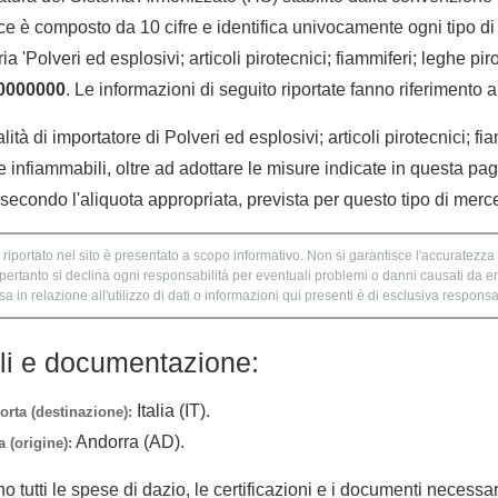
e è composto da 10 cifre e identifica univocamente ogni tipo di 
 'Polveri ed esplosivi; articoli pirotecnici; fiammiferi; leghe pi
0000000
. Le informazioni di seguito riportate fanno riferimento a
lità di importatore di Polveri ed esplosivi; articoli pirotecnici; fi
e infiammabili, oltre ad adottare le misure indicate in questa pag
econdo l'aliquota appropriata, prevista per questo tipo di merc
 riportato nel sito è presentato a scopo informativo. Non si garantisce l'accuratezza e
 pertanto si declina ogni responsabilità per eventuali problemi o danni causati da er
 in relazione all'utilizzo di dati o informazioni qui presenti è di esclusiva responsab
lli e documentazione:
Italia (IT).
orta (destinazione):
Andorra (AD).
 (origine):
no tutti le spese di dazio, le certificazioni e i documenti necessa