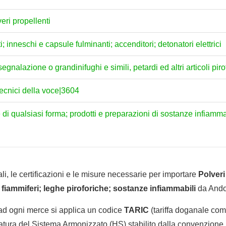
veri propellenti
 inneschi e capsule fulminanti; accenditori; detonatori elettrici
i segnalazione o grandinifughi e simili, petardi ed altri articoli pir
otecnici della voce|3604
 di qualsiasi forma; prodotti e preparazioni di sostanze infiammab
li, le certificazioni e le misure necessarie per importare
Polveri
i; fiammiferi; leghe piroforiche; sostanze infiammabili
da Andor
 ad ogni merce si applica un codice
TARIC
(tariffa doganale comu
tura del Sistema Armonizzato (HS) stabilito dalla convenzione 