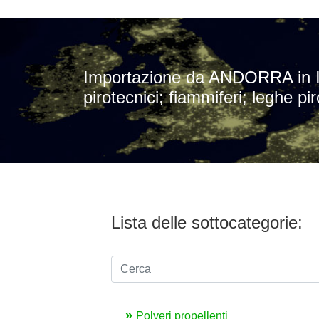
Importazione da ANDORRA in ITAL
pirotecnici; fiammiferi; leghe pi
Lista delle sottocategorie:
Polveri propellenti