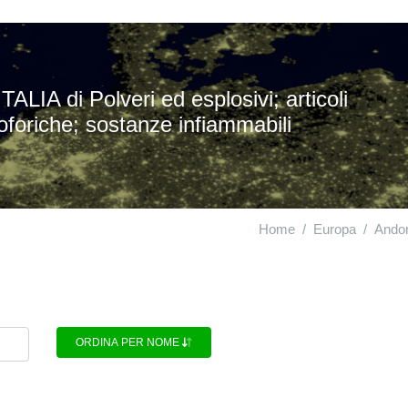
IA di Polveri ed esplosivi; articoli
roforiche; sostanze infiammabili
Home
Europa
Ando
ORDINA PER NOME