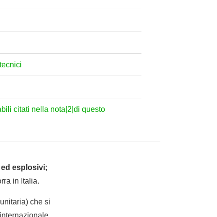
otecnici
ili citati nella nota|2|di questo
 ed esplosivi;
ra in Italia.
nitaria) che si
internazionale