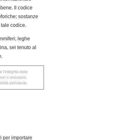
bene. Il codice
roforiche; sostanze
 tale codice.
ammiferi; leghe
ina, sei tenuto al
e.
 l'integrità delle
rori o omissioni.
ilità dell'utente.
ri per importare