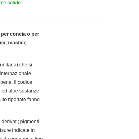
rme solide
i per concia o per
ici; mastici;
nitaria) che si
internazionale
bene. Il codice
i ed altre sostanze
uito riportate fanno
o derivati; pigmenti
misure indicate in
ista per questo tipo