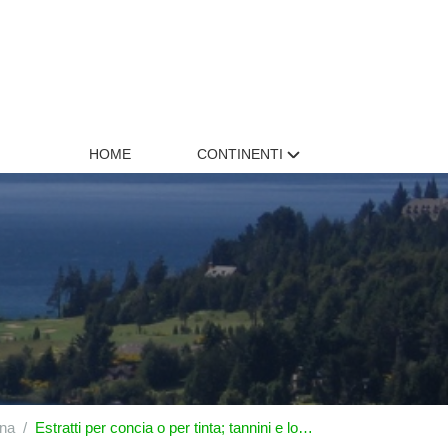
HOME
CONTINENTI
na
Estratti per concia o per tinta; tannini e loro derivati; pigmenti ed altre sostanze coloranti; pitture e vernici; mastici; inchiostri