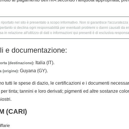
 riportato nel sito è presentato a scopo informativo. Non si garantisce l'accuratezza e
 pertanto si declina ogni responsabilità per eventuali problemi o danni causati da er
 in relazione all'utilizzo di dati o informazioni qui presenti è di esclusiva responsab
lli e documentazione:
Italia (IT).
orta (destinazione):
Guyana (GY).
 (origine):
no tutti le spese di dazio, le certificazioni e i documenti necessa
 per tinta; tannini e loro derivati; pigmenti ed altre sostanze color
iostri.
M (CARI)
ffarie