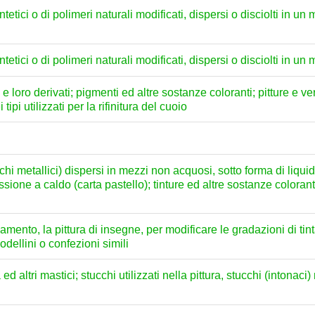
intetici o di polimeri naturali modificati, dispersi o disciolti in 
intetici o di polimeri naturali modificati, dispersi o disciolti in 
 e loro derivati; pigmenti ed altre sostanze coloranti; pitture e vern
tipi utilizzati per la rifinitura del cuoio
hi metallici) dispersi in mezzi non acquosi, sotto forma di liquido 
ressione a caldo (carta pastello); tinture ed altre sostanze colora
gnamento, la pittura di insegne, per modificare le gradazioni di tinta
scodellini o confezioni simili
 altri mastici; stucchi utilizzati nella pittura, stucchi (intonaci) no