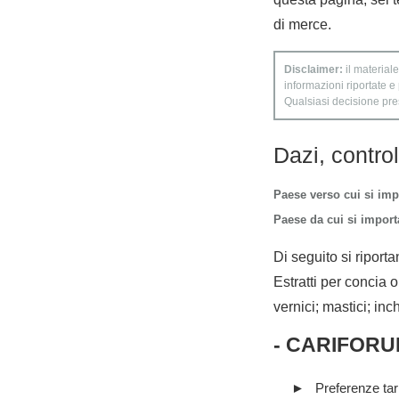
di merce.
Disclaimer:
il materiale
informazioni riportate e
Qualsiasi decisione presa
Dazi, contro
Paese verso cui si imp
Paese da cui si importa
Di seguito si riporta
Estratti per concia o
vernici; mastici; inch
- CARIFORU
Preferenze tari