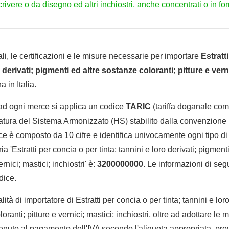
crivere o da disegno ed altri inchiostri, anche concentrati o in fo
li, le certificazioni e le misure necessarie per importare
Estratt
o derivati; pigmenti ed altre sostanze coloranti; pitture e vern
 in Italia.
 ad ogni merce si applica un codice
TARIC
(tariffa doganale comu
tura del Sistema Armonizzato (HS) stabilito dalla convenzione 
e è composto da 10 cifre e identifica univocamente ogni tipo di 
 'Estratti per concia o per tinta; tannini e loro derivati; pigment
ernici; mastici; inchiostri' è:
3200000000
. Le informazioni di seg
dice.
lità di importatore di Estratti per concia o per tinta; tannini e lor
oranti; pitture e vernici; mastici; inchiostri, oltre ad adottare le 
enuto al pagamento dell'IVA secondo l'aliquota appropriata, prev