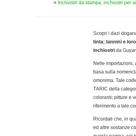
Inchiostri da stampa, inchiostri per s
Scopri i dazi dogana
tinta; tannini e lor
inchiostri
da Guyana
Nelle importazioni,
basa sulla nomencla
omonima. Tale codic
TARIC della categoria
coloranti; pitture e v
riferimento a tale co
Ricordati che, in qua
ed altre sostanze col
questa pagina, sei t