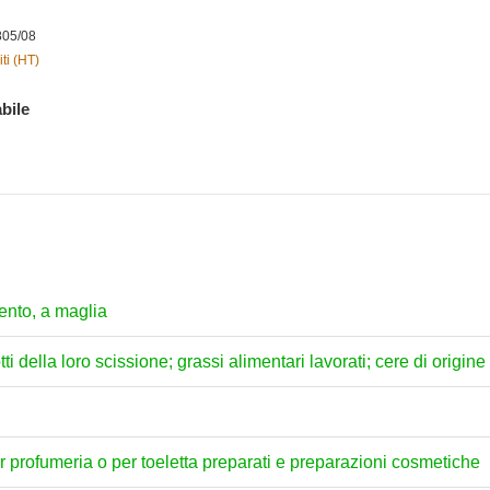
805/08
ti (HT)
bile
ento, a maglia
tti della loro scissione; grassi alimentari lavorati; cere di origi
per profumeria o per toeletta preparati e preparazioni cosmetiche