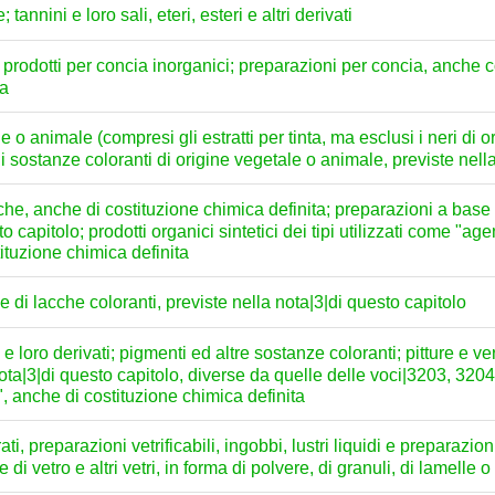
tannini e loro sali, eteri, esteri e altri derivati
; prodotti per concia inorganici; preparazioni per concia, anche c
ia
 o animale (compresi gli estratti per tinta, ma esclusi i neri di 
i sostanze coloranti di origine vegetale o animale, previste nell
che, anche di costituzione chimica definita; preparazioni a base
o capitolo; prodotti organici sintetici dei tipi utilizzati come "a
ituzione chimica definita
 di lacche coloranti, previste nella nota|3|di questo capitolo
i e loro derivati; pigmenti ed altre sostanze coloranti; pitture e ver
ota|3|di questo capitolo, diverse da quelle delle voci|3203, 3204|
, anche di costituzione chimica definita
, preparazioni vetrificabili, ingobbi, lustri liquidi e preparazioni s
e di vetro e altri vetri, in forma di polvere, di granuli, di lamelle o