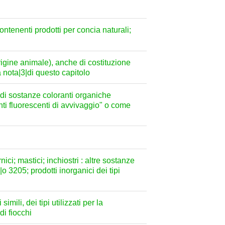
ontenenti prodotti per concia naturali;
origine animale), anche di costituzione
a nota|3|di questo capitolo
 di sostanze coloranti organiche
genti fluorescenti di avvivaggio" o come
nici; mastici; inchiostri : altre sostanze
o 3205; prodotti inorganici dei tipi
imili, dei tipi utilizzati per la
 di fiocchi