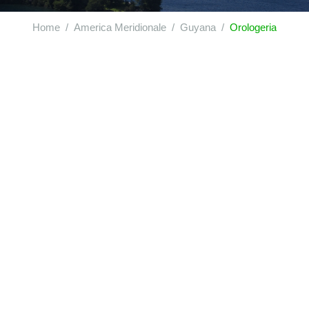
Home
America Meridionale
Guyana
Orologeria