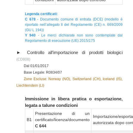
Legenda certificati:
C 678
- Documento comune di entrata (DCE) (modello è
riportato nell’allegato II del Regolamento (CE) n. 669/2009
(GU L 194))
Y 940
- Le merci dichiarate non sono contemplate dal
Regolamento di esecuzione (UE) 2015/175
Controllo all’importazione di prodotti biologici
(CD808)
Dal 01/01/2017
Base Legale: R0834/07
Zone Escluse: Norway (NO), Switzerland (CH), Iceland (IS),
Liechtenstein (LI)
Immissione in libera pratica o esportazione,
legata a talune condizioni
Presentazione di un
Importazione/esport
B1
certificato/licenza/documento
autorizzata dopo cont
C 644