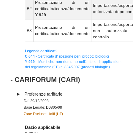
Presentazione di un
Importazione/esport
B2
certificato/licenza/documento
autorizzata dopo cont
Y 929
Importazione/esport
Presentazione di un
B3
non autorizzata
certificato/licenza/documento
controllo
Legenda certificati:
C 644
- Certificato d'ispezione per i prodotti biologici
Y 929
- Merci che non rientrano nell'ambito di applicazione
del regolamento (CE) n. 834/2007 (prodotti biologici)
- CARIFORUM (CARI)
Preferenze tariffarie
Dal 29/12/2008
Base Legale: D0805/08
Zone Escluse: Haiti (HT)
Dazio applicabile