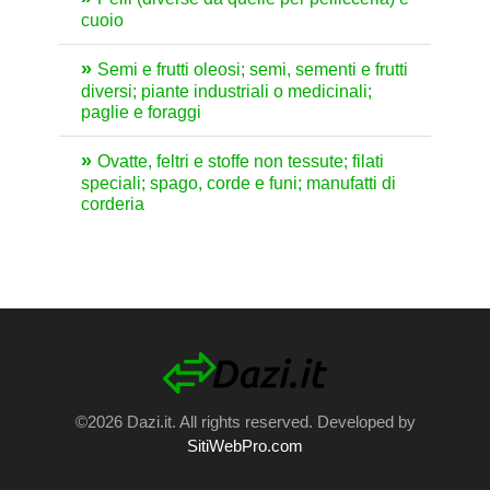
cuoio
Semi e frutti oleosi; semi, sementi e frutti
diversi; piante industriali o medicinali;
paglie e foraggi
Ovatte, feltri e stoffe non tessute; filati
speciali; spago, corde e funi; manufatti di
corderia
©2026 Dazi.it. All rights reserved. Developed by
SitiWebPro.com