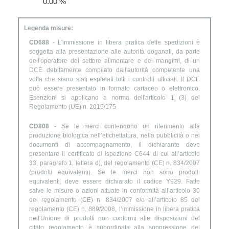
0.00 %
Legenda misure:
CD688
- L'immissione in libera pratica delle spedizioni è
soggetta alla presentazione alle autorità doganali, da parte
dell'operatore del settore alimentare e dei mangimi, di un
DCE debitamente compilato dall'autorità competente una
volta che siano stati espletati tutti i controlli ufficiali. Il DCE
può essere presentato in formato cartaceo o elettronico.
Esenzioni si applicano a norma dell'articolo 1 (3) del
Regolamento (UE) n. 2015/175
CD808
- Se le merci contengono un riferimento alla
produzione biologica nell’etichettatura, nella pubblicità o nei
documenti di accompagnamento, il dichiarante deve
presentare il certificato di ispezione C644 di cui all’articolo
33, paragrafo 1, lettera d), del regolamento (CE) n. 834/2007
(prodotti equivalenti). Se le merci non sono prodotti
equivalenti, deve essere dichiarato il codice Y929. Fatte
salve le misure o azioni attuate in conformità all’articolo 30
del regolamento (CE) n. 834/2007 e/o all’articolo 85 del
regolamento (CE) n. 889/2008, l’immissione in libera pratica
nell'Unione di prodotti non conformi alle disposizioni del
citato regolamento è subordinata alla soppressione del