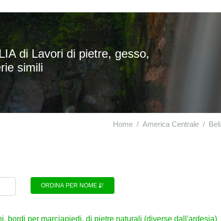
A di Lavori di pietre, gesso,
ie simili
Home
America Centrale
Bel
ORDINA PER NOME
, bordi per marciapiedi, di pietre naturali (diverse dall'ardesia)