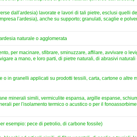
rse dall'ardesia) lavorate e lavori di tali pietre, esclusi quelli d
compresa l'ardesia), anche su supporto; granulati, scaglie e polve
i ardesia naturale o agglomerata
o, per macinare, sfibrare, sminuzzare, affilare, avvivare o leviga
vigare a mano, e loro parti, di pietre naturali, di abrasivi naturali
re o in granelli applicati su prodotti tessili, carta, cartone o altre 
lane minerali simili, vermiculite espansa, argille espanse, schium
nerali per l'isolamento termico o acustico o per il fonoassorbimen
(per esempio: pece di petrolio, di carbone fossile)