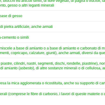
 blocchi ed articoli simili, di fibre vegetali, di paglia o trucioli, l
to, gesso o altri leganti minerali
 base di gesso
i pietra artificiale, anche armati
a-cemento o simili
 miscele a base di amianto o a base di amianto e carbonato di mag
umenti, copricapo, calzature, giunti), anche armati, diversi da qu
iastre, cilindri, nastri, segmenti, dischi, rondelle, piastrine), no
e di amianto (asbesto), di altre sostanze minerali o di cellulosa,
esa la mica agglomerata o ricostituita, anche su supporto di carta
nerali (comprese le fibre di carbonio, i lavori di queste materie 