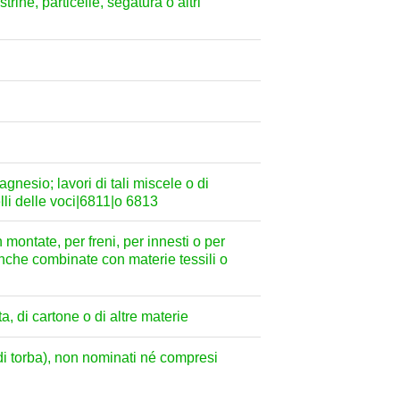
astrine, particelle, segatura o altri
nesio; lavori di tali miscele o di
elli delle voci|6811|o 6813
n montate, per freni, per innesti o per
 anche combinate con materie tessili o
, di cartone o di altre materie
o di torba), non nominati né compresi