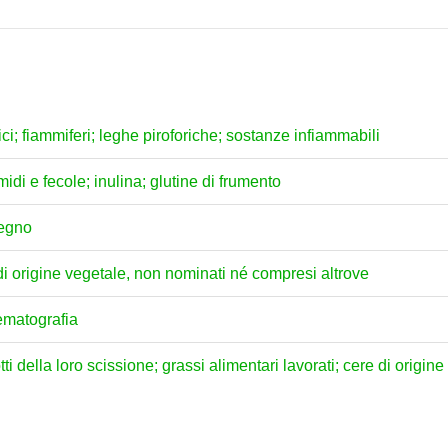
nici; fiammiferi; leghe piroforiche; sostanze infiammabili
idi e fecole; inulina; glutine di frumento
legno
i di origine vegetale, non nominati né compresi altrove
nematografia
tti della loro scissione; grassi alimentari lavorati; cere di origi