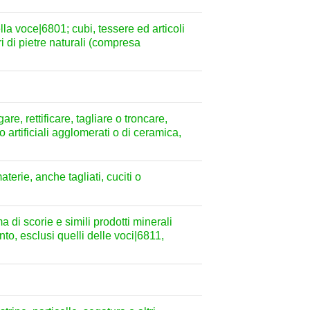
ella voce|6801; cubi, tessere ed articoli
ri di pietre naturali (compresa
re, rettificare, tagliare o troncare,
 o artificiali agglomerati o di ceramica,
materie, anche tagliati, cuciti o
a di scorie e simili prodotti minerali
to, esclusi quelli delle voci|6811,