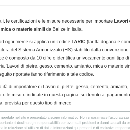
li, le certificazioni e le misure necessarie per importare
Lavori 
mica o materie simili
da Belize in Italia.
 ad ogni merce si applica un codice
TARIC
(tariffa doganale comu
tura del Sistema Armonizzato (HS) stabilito dalla convenzione 
e è composto da 10 cifre e identifica univocamente ogni tipo di 
a 'Lavori di pietre, gesso, cemento, amianto, mica o materie sim
eguito riportate fanno riferimento a tale codice.
alità di importatore di Lavori di pietre, gesso, cemento, amianto,
ttare le misure indicate in questa pagina, sei tenuto al pagament
ta, prevista per questo tipo di merce.
 riportato nel sito è presentato a scopo informativo. Non si garantisce l'accuratezza e
 pertanto si declina ogni responsabilità per eventuali problemi o danni causati da er
 in relazione all'utilizzo di dati o informazioni qui presenti è di esclusiva responsab