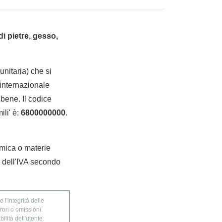
di pietre, gesso,
nitaria) che si
internazionale
bene. Il codice
ili' è:
6800000000
.
 mica o materie
o dell'IVA secondo
 l'integrità delle
rori o omissioni.
ilità dell'utente.