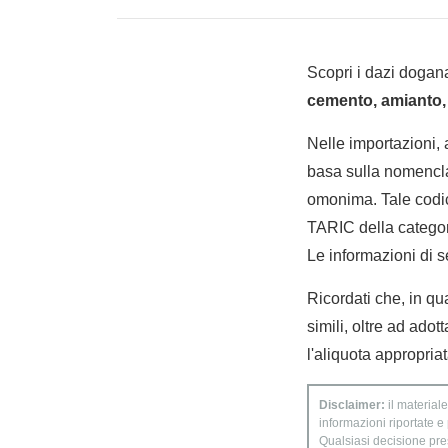
Scopri i dazi dogana
cemento, amianto, 
Nelle importazioni,
basa sulla nomencla
omonima. Tale codic
TARIC della categori
Le informazioni di s
Ricordati che, in qu
simili, oltre ad ado
l'aliquota appropria
Disclaimer:
il materiale
informazioni riportate e
Qualsiasi decisione presa