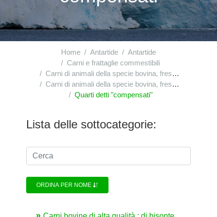
Home
Antartide
Antartide
Carni e frattaglie commestibili
Carni di animali della specie bovina, fresche o refrigerate
Carni di animali della specie bovina, fresche o refrigerate : altri pezzi non disossati
Quarti detti "compensati"
Lista delle sottocategorie:
ORDINA PER NOME
Carni bovine di alta qualità : di bisonte