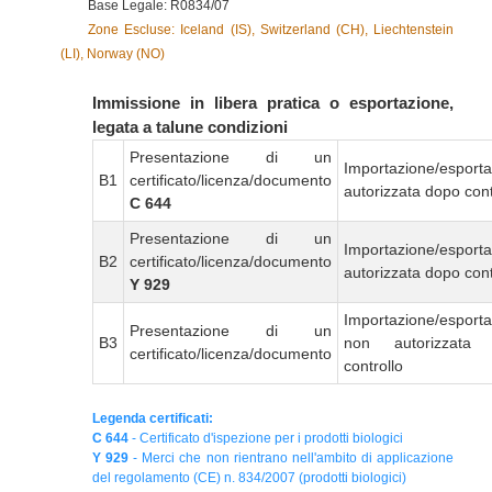
Base Legale: R0834/07
Zone Escluse: Iceland (IS), Switzerland (CH), Liechtenstein
(LI), Norway (NO)
Immissione in libera pratica o esportazione,
legata a talune condizioni
Presentazione di un
Importazione/esport
B1
certificato/licenza/documento
autorizzata dopo cont
C 644
Presentazione di un
Importazione/esport
B2
certificato/licenza/documento
autorizzata dopo cont
Y 929
Importazione/esport
Presentazione di un
B3
non autorizzata
certificato/licenza/documento
controllo
Legenda certificati:
C 644
- Certificato d'ispezione per i prodotti biologici
Y 929
- Merci che non rientrano nell'ambito di applicazione
del regolamento (CE) n. 834/2007 (prodotti biologici)