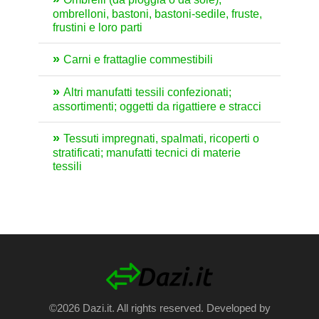
ombrelloni, bastoni, bastoni-sedile, fruste,
frustini e loro parti
Carni e frattaglie commestibili
Altri manufatti tessili confezionati;
assortimenti; oggetti da rigattiere e stracci
Tessuti impregnati, spalmati, ricoperti o
stratificati; manufatti tecnici di materie
tessili
©2026 Dazi.it. All rights reserved. Developed by