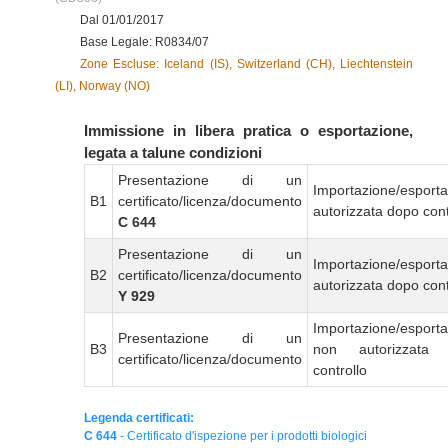
Dal 01/01/2017
Base Legale: R0834/07
Zone Escluse: Iceland (IS), Switzerland (CH), Liechtenstein
(LI), Norway (NO)
Immissione in libera pratica o esportazione,
legata a talune condizioni
Presentazione di un
Importazione/esport
B1
certificato/licenza/documento
autorizzata dopo cont
C 644
Presentazione di un
Importazione/esport
B2
certificato/licenza/documento
autorizzata dopo cont
Y 929
Importazione/esport
Presentazione di un
B3
non autorizzata
certificato/licenza/documento
controllo
Legenda certificati:
C 644
- Certificato d'ispezione per i prodotti biologici