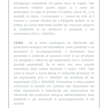
dall'agenzia competente nel paese terzo di origine. Tale
documento contiene quanto segue: a) il nome del
destinatario, b) il tipo di prodotto e il relativo codice NC, c) la
quantità, la natura, i contrassegni e i numeri dei colli, d) il
numero o i numeri d'ordine del contingente tariffario di cui
trattasi, e) il peso netto totale ripartito per ciascuna categoria
di coefficiente di cui all'articolo 3, paragrafo 2, del
regolamento (UE) n. 1354/2011.
CD808
- Se le merci contengono un riferimento alla
produzione biologica nell’etichettatura, nella pubblicità o nei
documenti di accompagnamento, il dichiarante deve
presentare il certificato di ispezione C644 di cui all’articolo
33, paragrafo 1, lettera d), del regolamento (CE) n. 834/2007
(prodotti equivalenti). Se le merci non sono prodotti
equivalenti, deve essere dichiarato il codice Y929. Fatte
salve le misure o azioni attuate in conformità all’articolo 30
del regolamento (CE) n. 834/2007 e/o all’articolo 85 del
regolamento (CE) n. 889/2008, l’immissione in libera pratica
nell'Unione di prodotti non conformi alle disposizioni del
citato regolamento è subordinata alla soppressione del
riferimento alla produzione biologica dall'etichettatura, dalla
pubblicità e dai documenti di accompagnamento di tali
prodotti.