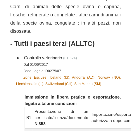
Carni di animali delle specie ovina o caprina,
fresche, refrigerate o congelate : altre carni di animali
della specie ovina, congelate : in altri pezzi, non
disossate.
- Tutti i paesi terzi (ALLTC)
Controllo veterinario
(CD624)
Dal 01/06/2017
Base Legale: D0275/07
Zone Escluse: Iceland (IS), Andorra (AD), Norway (NO),
Liechtenstein (LI), Switzerland (CH), San Marino (SM)
Immissione in libera pratica o esportazione,
legata a talune condizioni
Presentazione di un
Importazione/esport
B1
certificato/licenza/documento
autorizzata dopo cont
N 853