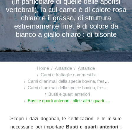
(in particolare di quelle delle apofisi
vertebrali), la cui carne è di colore rosa
chiaro e il grasso, di struttura
estremamente fine, è di colore da
bianco a giallo chiaro : di bisonte
Home
Antartide
Antartide
Carni e frattaglie commestibili
Carni di animali della specie bovina, fresche o refrigerate
Carni di animali della specie bovina, fresche o refrigerate : altri pezzi non disossati
Busti e quarti anteriori
Busti e quarti anteriori : altri : altri : quarti anteriori di peso uguale o superiore a 45|kg e inferiore o uguale a 75|kg, che presentano un moderato grado di ossificazione delle cartilagini (in particolare di quelle delle apofisi vertebrali), la cui carne è di colore rosa chiaro e il grasso, di struttura estremamente fine, è di colore da bianco a giallo chiaro : di bisonte
Scopri i dazi doganali, le certificazioni e le misure
necessarie per importare
Busti e quarti anteriori :