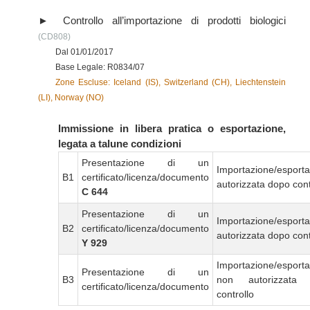
Controllo all’importazione di prodotti biologici
(CD808)
Dal 01/01/2017
Base Legale: R0834/07
Zone Escluse: Iceland (IS), Switzerland (CH), Liechtenstein
(LI), Norway (NO)
Immissione in libera pratica o esportazione,
legata a talune condizioni
Presentazione di un
Importazione/esport
B1
certificato/licenza/documento
autorizzata dopo cont
C 644
Presentazione di un
Importazione/esport
B2
certificato/licenza/documento
autorizzata dopo cont
Y 929
Importazione/esport
Presentazione di un
B3
non autorizzata
certificato/licenza/documento
controllo