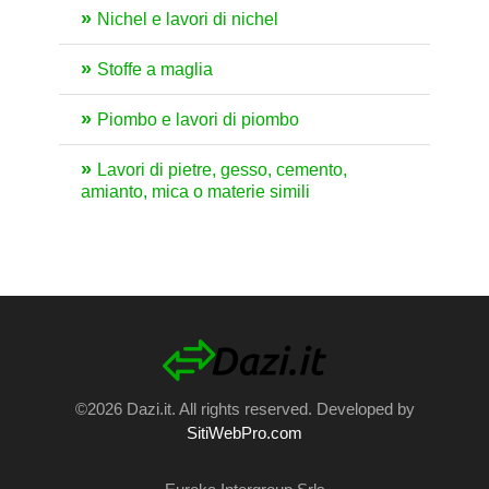
Nichel e lavori di nichel
Stoffe a maglia
Piombo e lavori di piombo
Lavori di pietre, gesso, cemento,
amianto, mica o materie simili
©2026 Dazi.it. All rights reserved. Developed by
SitiWebPro.com