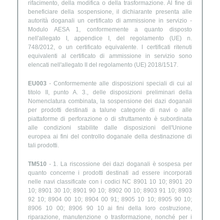
rifacimento, della modifica o della trasformazione. Al fine di
beneficiare della sospensione, il dichiarante presenta alle
autorità doganali un certificato di ammissione in servizio -
Modulo AESA 1, conformemente a quanto disposto
nell'allegato I, appendice I, del regolamento (UE) n.
748/2012, o un certificato equivalente. I certificati ritenuti
equivalenti al certificato di ammissione in servizio sono
elencati nell'allegato II del regolamento (UE) 2018/1517.
EU003
- Conformemente alle disposizioni speciali di cui al
titolo II, punto A. 3., delle disposizioni preliminari della
Nomenclatura combinata, la sospensione dei dazi doganali
per prodotti destinati a talune categorie di navi o alle
piattaforme di perforazione o di sfruttamento è subordinata
alle condizioni stabilite dalle disposizioni dell'Unione
europea ai fini del controllo doganale della destinazione di
tali prodotti.
TM510
- 1. La riscossione dei dazi doganali è sospesa per
quanto concerne i prodotti destinati ad essere incorporati
nelle navi classificate con i codici NC 8901 10 10; 8901 20
10; 8901 30 10; 8901 90 10; 8902 00 10; 8903 91 10; 8903
92 10; 8904 00 10; 8904 00 91; 8905 10 10; 8905 90 10;
8906 10 00; 8906 90 10 ai fini della loro costruzione,
riparazione, manutenzione o trasformazione, nonché per i