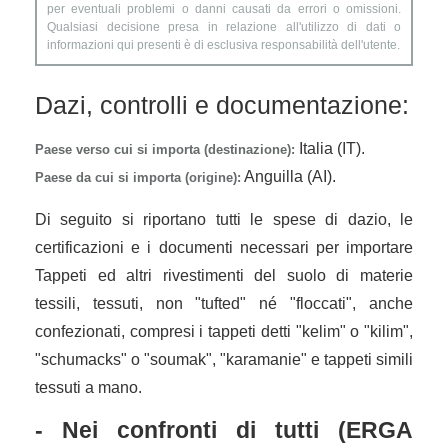
per eventuali problemi o danni causati da errori o omissioni.
Qualsiasi decisione presa in relazione all'utilizzo di dati o
informazioni qui presenti è di esclusiva responsabilità dell'utente.
Dazi, controlli e documentazione:
Italia (IT).
Paese verso cui si importa (destinazione):
Anguilla (AI).
Paese da cui si importa (origine):
Di seguito si riportano tutti le spese di dazio, le
certificazioni e i documenti necessari per importare
Tappeti ed altri rivestimenti del suolo di materie
tessili, tessuti, non "tufted" né "floccati", anche
confezionati, compresi i tappeti detti "kelim" o "kilim",
"schumacks" o "soumak", "karamanie" e tappeti simili
tessuti a mano.
- Nei confronti di tutti (ERGA