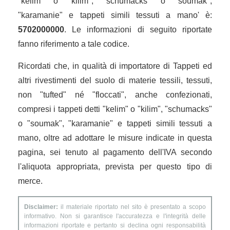
"kelim" o "kilim", "schumacks" o "soumak",
"karamanie" e tappeti simili tessuti a mano' è:
5702000000
. Le informazioni di seguito riportate
fanno riferimento a tale codice.
Ricordati che, in qualità di importatore di Tappeti ed
altri rivestimenti del suolo di materie tessili, tessuti,
non "tufted" né "floccati", anche confezionati,
compresi i tappeti detti "kelim" o "kilim", "schumacks"
o "soumak", "karamanie" e tappeti simili tessuti a
mano, oltre ad adottare le misure indicate in questa
pagina, sei tenuto al pagamento dell'IVA secondo
l'aliquota appropriata, prevista per questo tipo di
merce.
Disclaimer:
il materiale riportato nel sito è presentato a scopo
informativo. Non si garantisce l'accuratezza e l'integrità delle
informazioni riportate e pertanto si declina ogni responsabilità