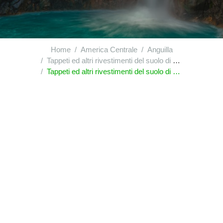
Home
America Centrale
Anguilla
Tappeti ed altri rivestimenti del suolo di materie tessili
Tappeti ed altri rivestimenti del suolo di materie tessili, tessuti, non "tufted" né "floccati", anche confezionati, compresi i tappeti detti "kelim" o "kilim", "schumacks" o "soumak", "karamanie" e tappeti simili tessuti a mano