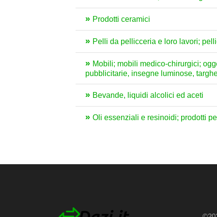
Prodotti ceramici
Pelli da pellicceria e loro lavori; pelli
Mobili; mobili medico-chirurgici; ogg
pubblicitarie, insegne luminose, targhet
Bevande, liquidi alcolici ed aceti
Oli essenziali e resinoidi; prodotti 
©202