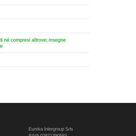
ati né compresi altrove; insegne
te
Eureka Intergroup Srls
P.IVA 02871390593