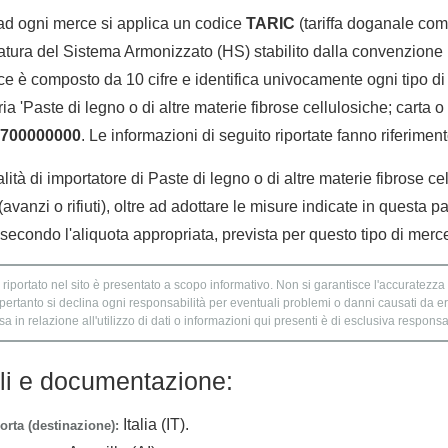
 ad ogni merce si applica un codice
TARIC
(tariffa doganale comu
tura del Sistema Armonizzato (HS) stabilito dalla convenzione 
e è composto da 10 cifre e identifica univocamente ogni tipo di 
a 'Paste di legno o di altre materie fibrose cellulosiche; carta o 
700000000
. Le informazioni di seguito riportate fanno riferiment
lità di importatore di Paste di legno o di altre materie fibrose ce
(avanzi o rifiuti), oltre ad adottare le misure indicate in questa p
econdo l'aliquota appropriata, prevista per questo tipo di merc
 riportato nel sito è presentato a scopo informativo. Non si garantisce l'accuratezza e
 pertanto si declina ogni responsabilità per eventuali problemi o danni causati da er
 in relazione all'utilizzo di dati o informazioni qui presenti è di esclusiva responsab
lli e documentazione:
Italia (IT).
orta (destinazione):