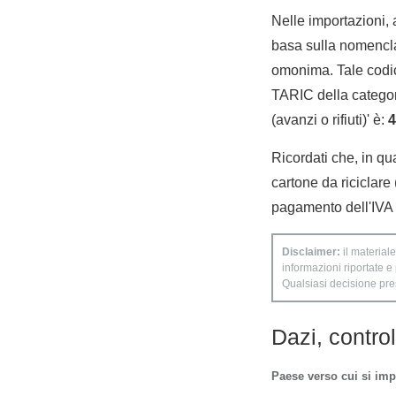
Nelle importazioni,
basa sulla nomencla
omonima. Tale codic
TARIC della categori
(avanzi o rifiuti)' è:
4
Ricordati che, in qua
cartone da riciclare 
pagamento dell'IVA s
Disclaimer:
il materiale
informazioni riportate e
Qualsiasi decisione presa
Dazi, contro
Paese verso cui si imp