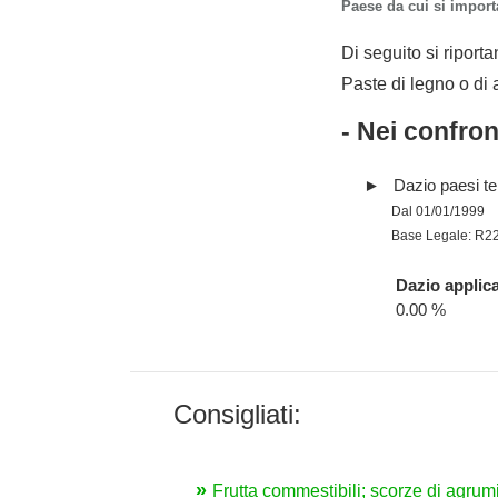
Paese da cui si importa
Di seguito si riporta
Paste di legno o di a
- Nei confro
Dazio paesi te
Dal 01/01/1999
Base Legale: R2
Dazio applica
0.00 %
Consigliati:
Frutta commestibili; scorze di agrum