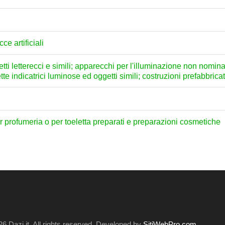
cce artificiali
etti letterecci e simili; apparecchi per l'illuminazione non nomin
te indicatrici luminose ed oggetti simili; costruzioni prefabbrica
per profumeria o per toeletta preparati e preparazioni cosmetiche
6 Dazi.it. All rights reserved. Developed by
SitiWebPro.com