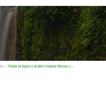
lla
Paste di legno o di altre materie fibrose cellulosiche; carta o cartone da riciclare (avanzi o rifiuti)