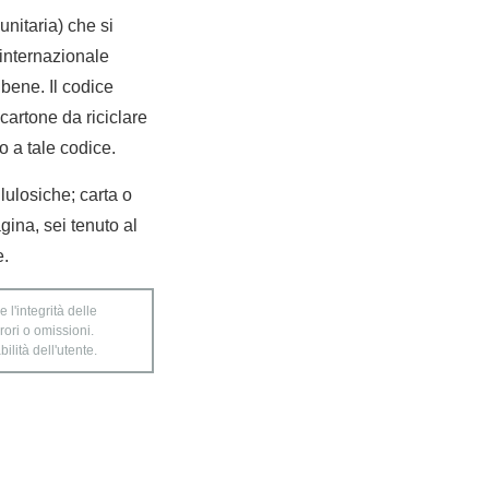
nitaria) che si
internazionale
bene. Il codice
cartone da riciclare
o a tale codice.
llulosiche; carta o
agina, sei tenuto al
e.
 l'integrità delle
rori o omissioni.
ilità dell'utente.