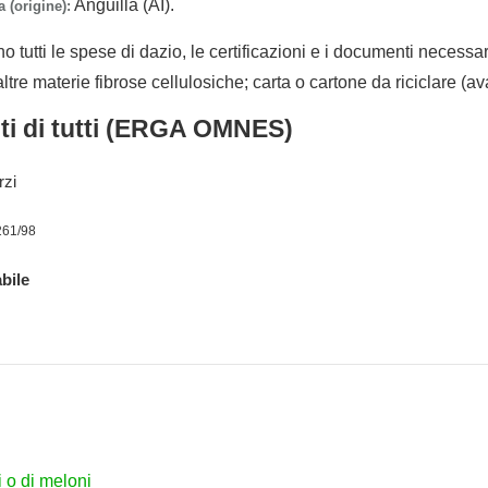
Anguilla (AI).
 (origine):
no tutti le spese di dazio, le certificazioni e i documenti necessa
ltre materie fibrose cellulosiche; carta o cartone da riciclare (avan
nti di tutti (ERGA OMNES)
rzi
261/98
bile
i o di meloni