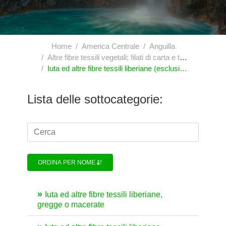
Home
America Centrale
Anguilla
Altre fibre tessili vegetali; filati di carta e tessuti di filati di carta
Iuta ed altre fibre tessili liberiane (esclusi il lino, la canapa ed il ramiè), gregge o preparate, ma non filate; stoppe e cascami di tali fibre (compresi i cascami di filati e gli sfilacciati)
Lista delle sottocategorie:
ORDINA PER NOME
Iuta ed altre fibre tessili liberiane,
gregge o macerate